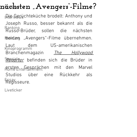
nächsten „Avengers“-Filme?
Kritiken
Die Gerüchteküche brodelt: Anthony und 
Interviews
Joseph Russo, besser bekannt als die 
Ranking
Russo-Brüder, sollen die nächsten 
beiden „Avengers“-Filme übernehmen. 
Meinung
Laut dem US-amerikanischen 
Kinoprogramm
Branchenmagazin 
The Hollywood 
Specials
Reporter
 befinden sich die Brüder in 
ersten Gesprächen mit den Marvel 
Home Entertainment
Studios über eine Rückkehr als 
Essay
Regisseure.
Liveticker