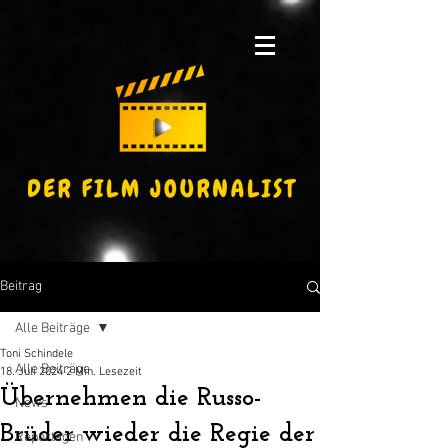
Beitrag
Alle Beiträge
Toni Schindele
Alle Beiträge
18. Juli 2024
2 Min. Lesezeit
Übernehmen die Russo-
News
Brüder wieder die Regie der
Reportagen