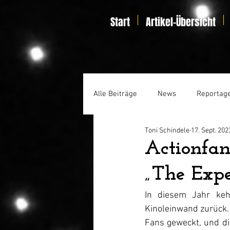
Start
Artikel-Übersicht
Alle Beiträge
News
Reportag
Toni Schindele
17. Sept. 202
Specials
Home Entertainmen
Actionfan
„The Expe
In diesem Jahr keh
Kinoleinwand zurück. 
Fans geweckt, und di