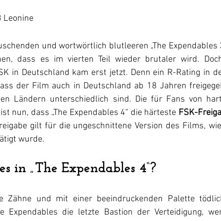
3 Leonine
schenden und wortwörtlich blutleeren „The Expendables 3“
en, dass es im vierten Teil wieder brutaler wird. Doch
SK in Deutschland kam erst jetzt. Denn ein R-Rating in d
dass der Film auch in Deutschland ab 18 Jahren freigegeb
den Ländern unterschiedlich sind. Die für Fans von hart
 ist nun, dass „The Expendables 4“ die härteste 
FSK-Freiga
reigabe gilt für die ungeschnittene Version des Films, w
ätigt wurde. 
s in „The Expendables 4“?
e Zähne und mit einer beeindruckenden Palette tödliche
ie Expendables die letzte Bastion der Verteidigung, we