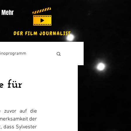
Mehr
inoprogramm
e für
 zuvor auf die 
fmerksamkeit der 
 dass Sylvester 