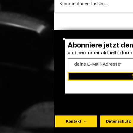
Kommentar verfassen...
Frendo kehrt zurück: „Clown
in a Cornfield 2“ erhält
grünes Licht
Abonniere jetzt de
und sei immer aktuell informi
Kontakt
Datenschutz