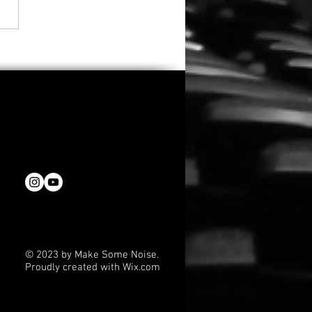
 Zweifeln an seiner
tellung: Eli Roth räumt
insatz in „Ice Cream
 ein
© 2023 by Make Some Noise.
Proudly created with
Wix.com