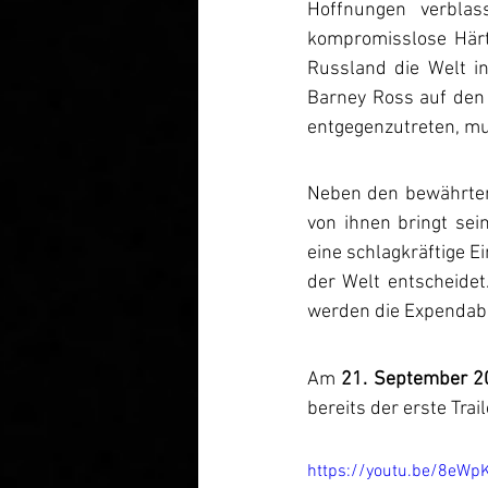
Hoffnungen verblas
kompromisslose Härte
Russland die Welt i
Barney Ross auf den 
entgegenzutreten, mu
Neben den bewährten
von ihnen bringt sei
eine schlagkräftige E
der Welt entscheide
werden die Expendabl
Am 
21. September 2
bereits der erste Trail
https://youtu.be/8eW