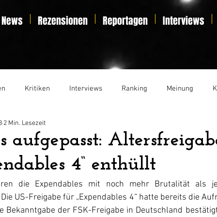
News
Rezensionen
Reportagen
Interviews
en
Kritiken
Interviews
Ranking
Meinung
K
3
2 Min. Lesezeit
t
Essay
Liveticker
s aufgepasst: Altersfreigab
ndables 4“ enthüllt
ren die Expendables mit noch mehr Brutalität als je
Die US-Freigabe für „Expendables 4“ hatte bereits die Au
e Bekanntgabe der FSK-Freigabe in Deutschland bestätigt,