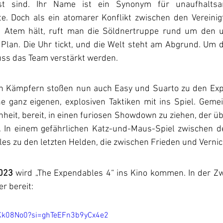
st sind. Ihr Name ist ein Synonym für unaufhaltsa
. Doch als ein atomarer Konflikt zwischen den Vereinig
n Atem hält, ruft man die Söldnertruppe rund um den u
Plan. Die Uhr tickt, und die Welt steht am Abgrund. Um 
ss das Team verstärkt werden.
 Kämpfern stoßen nun auch Easy und Suarto zu den Expe
ne ganz eigenen, explosiven Taktiken mit ins Spiel. Gemei
inheit, bereit, in einen furiosen Showdown zu ziehen, der üb
t. In einem gefährlichen Katz-und-Maus-Spiel zwischen 
es zu den letzten Helden, die zwischen Frieden und Verni
023
 wird „The Expendables 4“ ins Kino kommen. In der Zwi
er bereit:
pKk08No0?si=ghTeEFn3b9yCx4e2