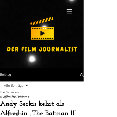
Beitrag
Alle Beiträge
Toni Schindele
Alle Beiträge
8. Apr.
1 Min. Lesezeit
Andy Serkis kehrt als
News
Alfred in „The Batman II“
Reportagen