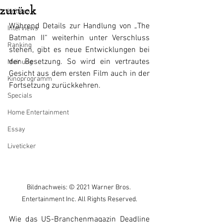
zurück
Kritiken
Während Details zur Handlung von „The 
Interviews
Batman II“ weiterhin unter Verschluss 
Ranking
stehen, gibt es neue Entwicklungen bei 
der Besetzung. So wird ein vertrautes 
Meinung
Gesicht aus dem ersten Film auch in der 
Kinoprogramm
Fortsetzung zurückkehren.
Specials
Home Entertainment
Essay
Liveticker
Bildnachweis: © 2021 Warner Bros. 
Entertainment Inc. All Rights Reserved.
Wie das US-Branchenmagazin Deadline 