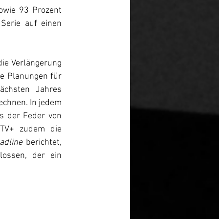
owie 93 Prozent 
erie auf einen 
die Verlängerung 
e Planungen für 
chsten Jahres 
echnen. In jedem 
s der Feder von 
 TV+ zudem die 
adline
 berichtet, 
ossen, der ein 