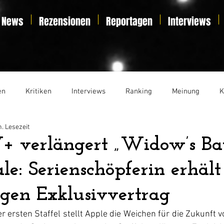
News
Rezensionen
Reportagen
Interviews
en
Kritiken
Interviews
Ranking
Meinung
K
n. Lesezeit
t
Essay
Liveticker
+ verlängert „Widow’s Ba
ale: Serienschöpferin erhält
gen Exklusivvertrag
 ersten Staffel stellt Apple die Weichen für die Zukunft v