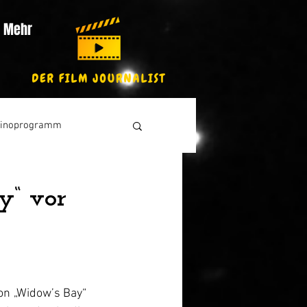
Mehr
inoprogramm
y“ vor
on „Widow’s Bay“ 