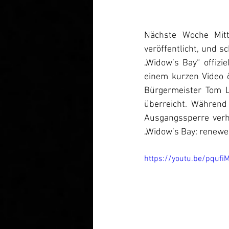
Nächste Woche Mitt
veröffentlicht, und sc
„Widow’s Bay“ offizi
einem kurzen Video ö
Bürgermeister Tom Lo
überreicht. Während
Ausgangssperre verhän
„Widow’s Bay: renewed
https://youtu.be/pquf