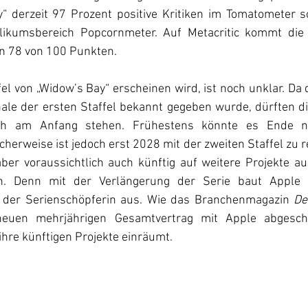
y“ derzeit 97 Prozent positive Kritiken im Tomatometer s
kumsbereich Popcornmeter. Auf Metacritic kommt die S
n 78 von 100 Punkten. 
el von „Widow’s Bay“ erscheinen wird, ist noch unklar. Da 
nale der ersten Staffel bekannt gegeben wurde, dürften di
ch am Anfang stehen. Frühestens könnte es Ende nä
scherweise ist jedoch erst 2028 mit der zweiten Staffel zu r
ber voraussichtlich auch künftig auf weitere Projekte au
en. Denn mit der Verlängerung der Serie baut Apple
der Serienschöpferin aus. Wie das Branchenmagazin 
De
neuen mehrjährigen Gesamtvertrag mit Apple abgeschl
 ihre künftigen Projekte einräumt.