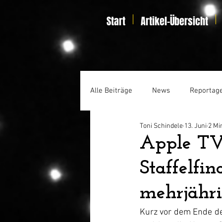
Start
Artikel-Übersicht
Alle Beiträge
News
Reportag
Toni Schindele
13. Juni
2 Mi
Specials
Home Entertainmen
Apple TV
Staffelfin
mehrjähri
Kurz vor dem Ende der