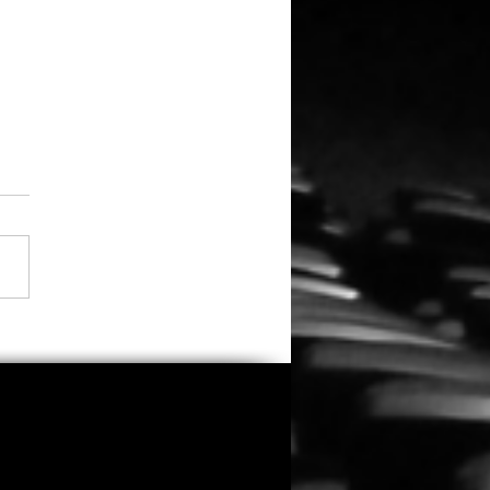
do kehrt zurück: „Clown
Cornfield 2“ erhält
es Licht