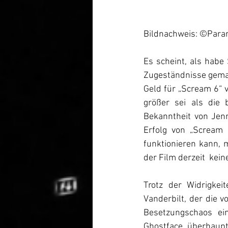
Bildnachweis: ©Para
Es scheint, als habe
Zugeständnisse gemach
Geld für „Scream 6“ v
größer sei als die 
Bekanntheit von Jen
Erfolg von „Scream 
funktionieren kann, 
der Film derzeit  kein
Trotz der Widrigkei
Vanderbilt, der die v
Besetzungschaos ein
Ghostface überhaupt