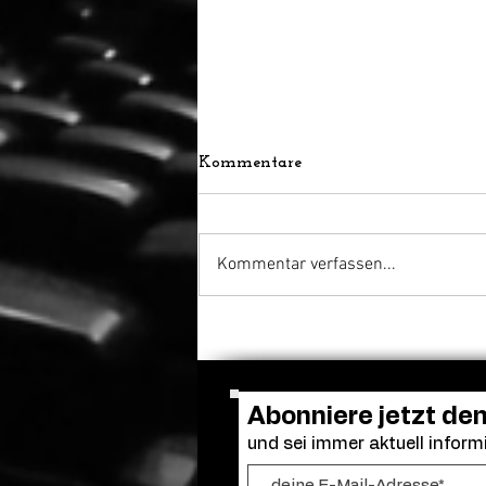
Kommentare
Kommentar verfassen...
Venedig ehrt Luca
Guadagnino mit dem Cartier
Glory to the Filmmaker
Award
Abonniere jetzt de
und sei immer aktuell informi