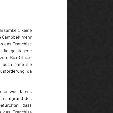
rsamkeit, keine 
ve Campbell mehr 
ss das Franchise 
 die gestiegene 
zum Box-Office-
 auch ohne sie 
usforderung, da 
enso wie James 
ich aufgrund des 
fürchtet, dass 
 das Franchise 