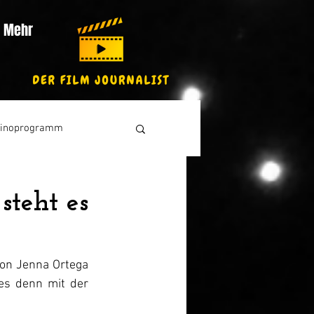
Mehr
inoprogramm
steht es
on Jenna Ortega 
es denn mit der 