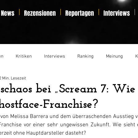
News
Rezensionen
Reportagen
Interviews
en
Kritiken
Interviews
Ranking
Meinung
K
2 Min. Lesezeit
t
Essay
Liveticker
schaos bei „Scream 7: Wie 
ostface-Franchise?
 von Melissa Barrera und dem überraschenden Ausstieg v
ranchise vor einer sehr ungewissen Zukunft. Wie sieht 
erzeit ohne Hauptdarsteller dasteht?