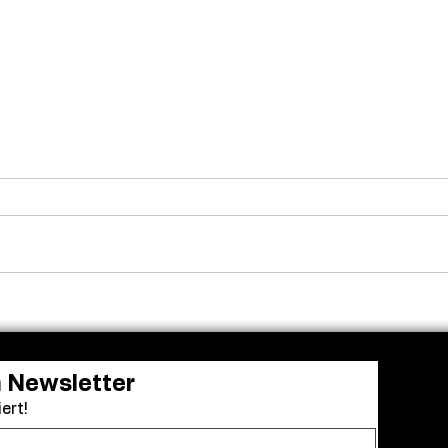
Adam Sandler versammelt
Fren
die alte Clique: Dreharbeiten
in a 
zu „Kindsköpfe 3“ gestartet
grün
n Newsletter
ert!