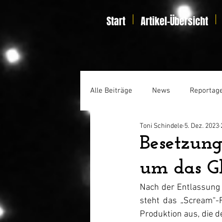
Start
Artikel-Übersicht
Alle Beiträge
News
Reportag
Toni Schindele
5. Dez. 2023
Specials
Home Entertainmen
Besetzung
um das Gh
Nach der Entlassung
steht das „Scream“-F
Produktion aus, die d