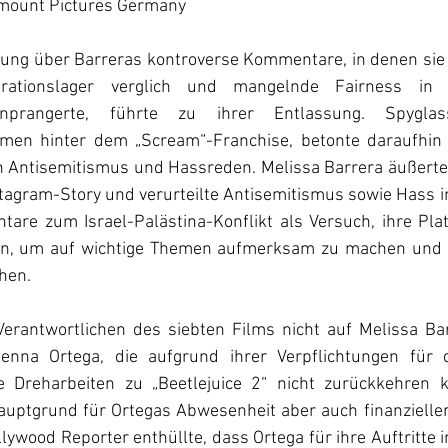
mount Pictures Germany
rung über Barreras kontroverse Kommentare, in denen sie d
rationslager verglich und mangelnde Fairness in d
 anprangerte, führte zu ihrer Entlassung. Spygla
men hinter dem „Scream“-Franchise, betonte daraufhin e
en Antisemitismus und Hassreden. Melissa Barrera äußerte 
tagram-Story und verurteilte Antisemitismus sowie Hass in
are zum Israel-Palästina-Konflikt als Versuch, ihre Plat
en, um auf wichtige Themen aufmerksam zu machen und d
hen.
rantwortlichen des siebten Films nicht auf Melissa Barr
nna Ortega, die aufgrund ihrer Verpflichtungen für die
 Dreharbeiten zu „Beetlejuice 2“ nicht zurückkehren kö
auptgrund für Ortegas Abwesenheit aber auch finanzieller 
wood Reporter enthüllte, dass Ortega für ihre Auftritte i