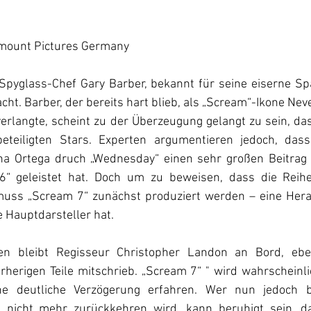
mount Pictures Germany
 Spyglass-Chef Gary Barber, bekannt für seine eiserne Spa
t. Barber, der bereits hart blieb, als „Scream“-Ikone Ne
erlangte, scheint zu der Überzeugung gelangt zu sein, da
beteiligten Stars. Experten argumentieren jedoch, dass
na Ortega druch „Wednesday“ einen sehr großen Beitrag 
6“ geleistet hat. Doch um zu beweisen, dass die Reihe
muss „Scream 7“ zunächst produziert werden – eine Hera
e Hauptdarsteller hat.
ten bleibt Regisseur Christopher Landon an Bord, eb
orherigen Teile mitschrieb. „Scream 7“ " wird wahrscheinl
e deutliche Verzögerung erfahren. Wer nun jedoch be
 nicht mehr zurückkehren wird, kann beruhigt sein, da