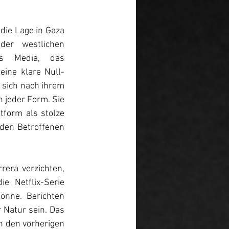
ie Lage in Gaza 
er westlichen 
ss Media, das 
ine klare Null-
sich nach ihrem 
 jeder Form. Sie 
tform als stolze 
en Betroffenen 
era verzichten, 
 Netflix-Serie 
nne. Berichten 
Natur sein. Das 
n den vorherigen 