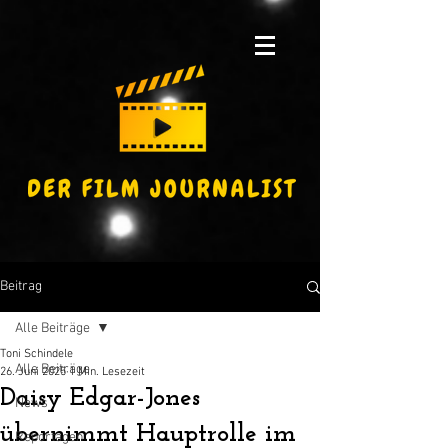
Beitrag
Alle Beiträge
Toni Schindele
Alle Beiträge
26. Juni 2025
1 Min. Lesezeit
Daisy Edgar-Jones
News
übernimmt Hauptrolle im
Reportagen