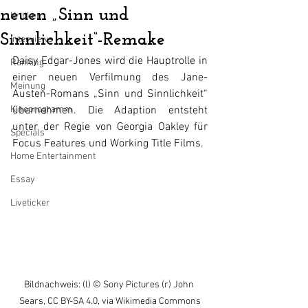
neuen „Sinn und
Kritiken
Sinnlichkeit“-Remake
Interviews
Daisy Edgar-Jones wird die Hauptrolle in 
Ranking
einer neuen Verfilmung des Jane-
Meinung
Austen-Romans „Sinn und Sinnlichkeit“ 
Kinoprogramm
übernehmen. Die Adaption entsteht 
unter der Regie von Georgia Oakley für 
Specials
Focus Features und Working Title Films. 
Home Entertainment
Essay
Liveticker
Bildnachweis: (l) © Sony Pictures (r) John 
Sears, CC BY-SA 4.0, via Wikimedia Commons