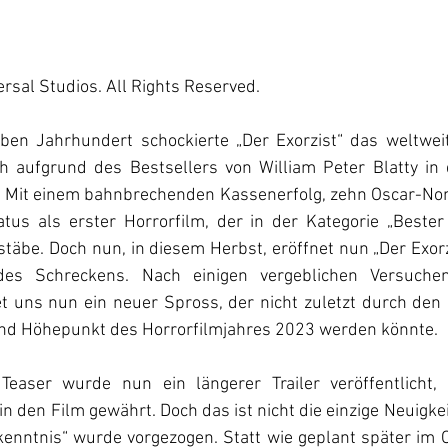
rsal Studios. All Rights Reserved.
ben Jahrhundert schockierte „Der Exorzist“ das weltwei
ch aufgrund des Bestsellers von William Peter Blatty in 
. Mit einem bahnbrechenden Kassenerfolg, zehn Oscar-No
tus als erster Horrorfilm, der in der Kategorie „Bester 
täbe. Doch nun, in diesem Herbst, eröffnet nun „Der Exorz
es Schreckens. Nach einigen vergeblichen Versuchen,
et uns nun ein neuer Spross, der nicht zuletzt durch den 
nd Höhepunkt des Horrorfilmjahres 2023 werden könnte.
easer wurde nun ein längerer Trailer veröffentlicht, 
in den Film gewährt. Doch das ist nicht die einzige Neuigkei
kenntnis“ wurde vorgezogen. Statt wie geplant später im O