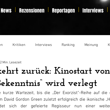
News
Rezensionen
Reportagen
Interviews
en
Kritiken
Interviews
Ranking
Meinung
K
2 Min. Lesezeit
t
Essay
Liveticker
kehrt zurück: Kinostart von
Bekenntnis“ wird verlegt
 kurze Wartezeit, bis die „Der Exorzist“-Reihe auf die
 David Gordon Green zuletzt erfolgreich die ikonische „H
det sich der gefeierte Regisseur nun einer weiter