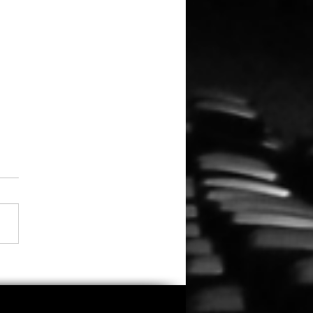
a Thorne übernimmt
trolle, Regie und
buch bei „Spring
ers 2“