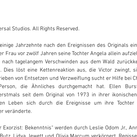
rsal Studios. All Rights Reserved.
einige Jahrzehnte nach den Ereignissen des Originals ein. 
r Frau vor zwölf Jahren seine Tochter Angela allein aufzieht
a nach tagelangem Verschwinden aus dem Wald zurückkeh
. Dies löst eine Kettenreaktion aus, die Victor zwingt, s
rieben von Entsetzen und Verzweiflung sucht er Hilfe bei Ch
Person, die Ähnliches durchgemacht hat. Ellen Burs
 erstmals seit dem Original von 1973 in ihrer ikonischen 
en Leben sich durch die Ereignisse um ihre Tochter 
r veränderte. 
r Exorzist: Bekenntnis“ werden durch Leslie Odom Jr., An
 Butz, Lidya Jewett und Olivia Marcum verkörpert. Regisse