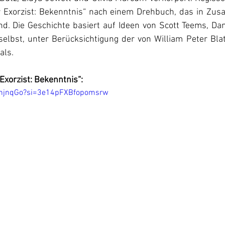
r Exorzist: Bekenntnis“ nach einem Drehbuch, das in Zus
and. Die Geschichte basiert auf Ideen von Scott Teems, Da
elbst, unter Berücksichtigung der von William Peter Blat
als. 
Exorzist: Bekenntnis“:
MUhjnqGo?si=3e14pFXBfopomsrw