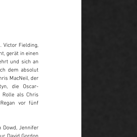
Victor Fielding, 
, gerät in einen 
rt und sich an 
ich dem absolut 
ris MacNeil, der 
tyn, die Oscar-
Rolle als Chris 
Regan vor fünf 
n Dowd, Jennifer 
ur David Gordon 