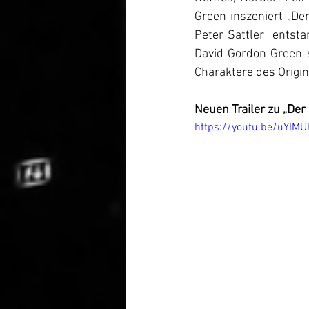
Green inszeniert „De
Peter Sattler  entst
David Gordon Green s
Charaktere des Origin
Neuen Trailer zu „Der 
https://youtu.be/uYI