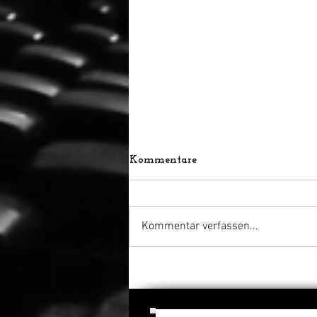
Kommentare
Kommentar verfassen...
A Tribute To ... Award:
Zurich Film Festival zeichnet
Martin McDonagh aus