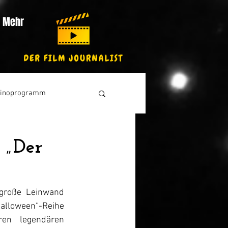
Mehr
inoprogramm
 „Der
 große Leinwand 
alloween“-Reihe 
en legendären 