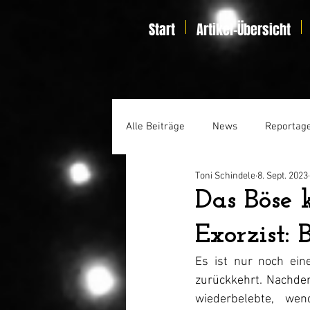
Start
Artikel-Übersicht
Alle Beiträge
News
Reportag
Toni Schindele
8. Sept. 2023
Specials
Home Entertainmen
Das Böse 
Exorzist: 
Es ist nur noch eine
zurückkehrt. Nachdem
wiederbelebte, wen