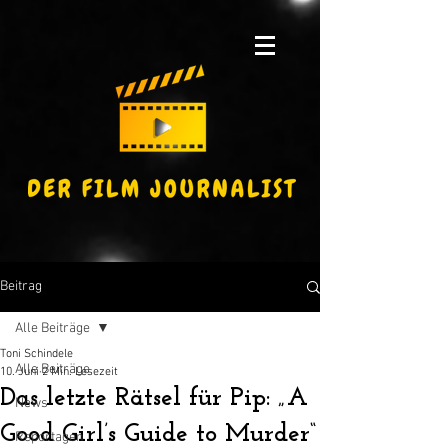
Beitrag
Alle Beiträge
Toni Schindele
Alle Beiträge
10. Juni
2 Min. Lesezeit
Das letzte Rätsel für Pip: „A
News
Good Girl’s Guide to Murder“
Reportagen