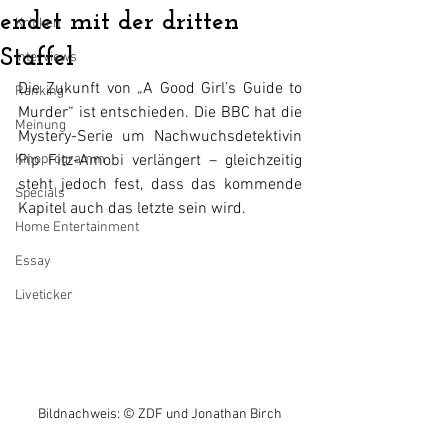
endet mit der dritten
Kritiken
Staffel
Interviews
Die Zukunft von „A Good Girl’s Guide to 
Ranking
Murder“ ist entschieden. Die BBC hat die 
Meinung
Mystery-Serie um Nachwuchsdetektivin 
Kinoprogramm
Pip Fitz-Amobi verlängert – gleichzeitig 
steht jedoch fest, dass das kommende 
Specials
Kapitel auch das letzte sein wird.
Home Entertainment
Essay
Liveticker
Bildnachweis: © ZDF und Jonathan Birch