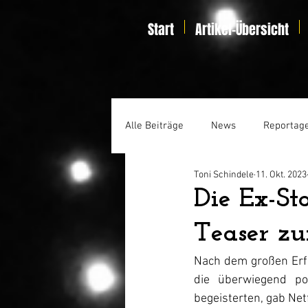
Start
Artikel-Übersicht
Alle Beiträge
News
Reportag
Toni Schindele
11. Okt. 2023
Specials
Home Entertainmen
Die Ex-Sta
Teaser zur
Nach dem großen Erfol
die überwiegend po
begeisterten, gab Netf