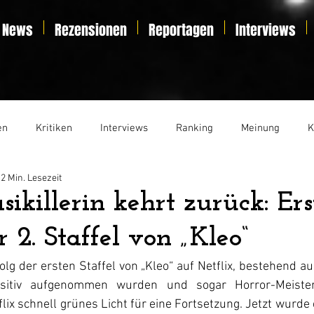
News
Rezensionen
Reportagen
Interviews
en
Kritiken
Interviews
Ranking
Meinung
K
2 Min. Lesezeit
t
Essay
Liveticker
sikillerin kehrt zurück: Ers
 2. Staffel von „Kleo“
g der ersten Staffel von „Kleo“ auf Netflix, bestehend au
sitiv aufgenommen wurden und sogar Horror-Meister
lix schnell grünes Licht für eine Fortsetzung. Jetzt wurde e