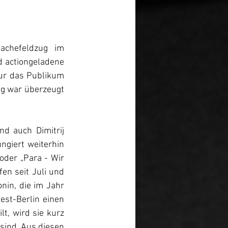
achefeldzug im 
d actiongeladene 
nur das Publikum 
g war überzeugt 
nd auch Dimitrij 
giert weiterhin 
oder „Para - Wir 
en seit Juli und 
nin, die im Jahr 
t-Berlin einen 
t, wird sie kurz 
sind. Aus diesen 