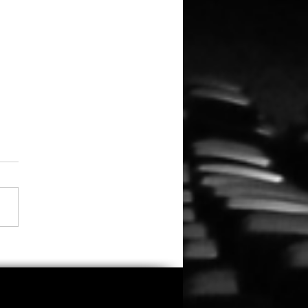
do kehrt zurück: „Clown
Cornfield 2“ erhält
es Licht