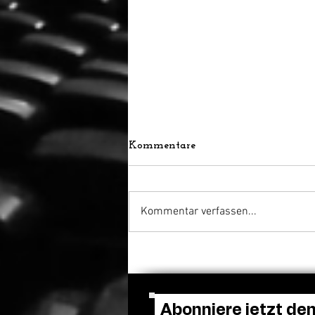
Kommentare
Kommentar verfassen...
Venedig ehrt Luca
Guadagnino mit dem Cartier
Glory to the Filmmaker
Award
Abonniere jetzt de