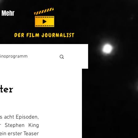
Mehr
inoprogramm
ter
s acht Episoden, 
 Stephen King 
in erster Teaser 