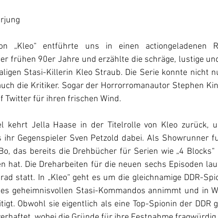
erjung
von „Kleo“ entführte uns in einen actiongeladenen R
er frühen 90er Jahre und erzählte die schräge, lustige un
igen Stasi-Killerin Kleo Straub. Die Serie konnte nicht 
auch die Kritiker. Sogar der Horrorromanautor Stephen Kin
f Twitter für ihren frischen Wind.
l kehrt Jella Haase in der Titelrolle von Kleo zurück, u
s ihr Gegenspieler Sven Petzold dabei. Als Showrunner fun
o, das bereits die Drehbücher für Serien wie „4 Blocks“ 
n hat. Die Dreharbeiten für die neuen sechs Episoden lauf
grad statt. In „Kleo“ geht es um die gleichnamige DDR-Spio
nes geheimnisvollen Stasi-Kommandos annimmt und in Wes
gt. Obwohl sie eigentlich als eine Top-Spionin der DDR gil
verhaftet, wobei die Gründe für ihre Festnahme fragwürdig 