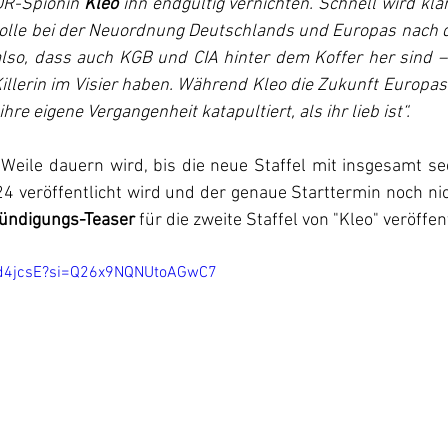
DR-Spionin 
Kleo
 ihn endgültig vernichten. Schnell wird klar
olle bei der Neuordnung Deutschlands und Europas nach d
also, dass auch KGB und CIA hinter dem Koffer her sind –
illerin im Visier haben. Während Kleo die Zukunft Europas
n ihre eigene Vergangenheit katapultiert, als ihr lieb ist“.
Weile dauern wird, bis die neue Staffel mit insgesamt se
veröffentlicht wird und der genaue Starttermin noch nicht
ündigungs-Teaser
 für die zweite Staffel von "Kleo" veröffent
YDd4jcsE?si=Q26x9NQNUtoAGwC7