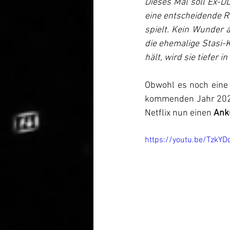
Dieses Mal soll Ex-D
eine entscheidende R
spielt. Kein Wunder 
die ehemalige Stasi-K
hält, wird sie tiefer i
Obwohl es noch eine 
kommenden Jahr 2024 
Netflix nun einen 
Ank
https://youtu.be/Tzk