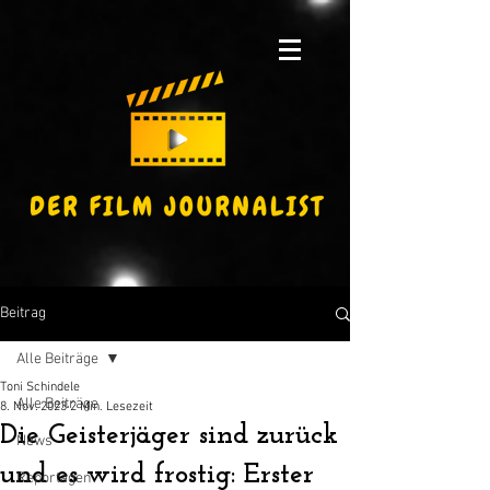
Beitrag
Alle Beiträge
Toni Schindele
Alle Beiträge
8. Nov. 2023
2 Min. Lesezeit
Die Geisterjäger sind zurück
News
und es wird frostig: Erster
Reportagen