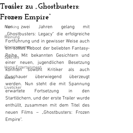
Trailer zu „Ghostbusters:
Kritiken
Frozen Empire“
Interviews
Vor zwei Jahren gelang mit 
Ranking
„Ghostbusters: Legacy“ die erfolgreiche 
Meinung
Fortführung und in gewisser Weise auch 
Kinoprogramm
ein softes Reboot der beliebten Fantasy-
Reihe. Mit bekannten Gesichtern und 
Specials
einer neuen, jugendlichen Besetzung 
Home Entertainment
konnten sowohl Kritiker als auch 
Zuschauer überwiegend überzeugt 
Essay
werden. Nun steht die mit Spannung 
Liveticker
erwartete Fortsetzung in den 
Startlöchern, und der erste Trailer wurde 
enthüllt, zusammen mit dem Titel des 
neuen Films – „Ghostbusters: Frozen 
Empire“.