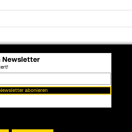
Adam Sandler versammelt
Fren
die alte Clique: Dreharbeiten
in a 
zu „Kindsköpfe 3“ gestartet
grün
n Newsletter
ert!
Newsletter abonieren