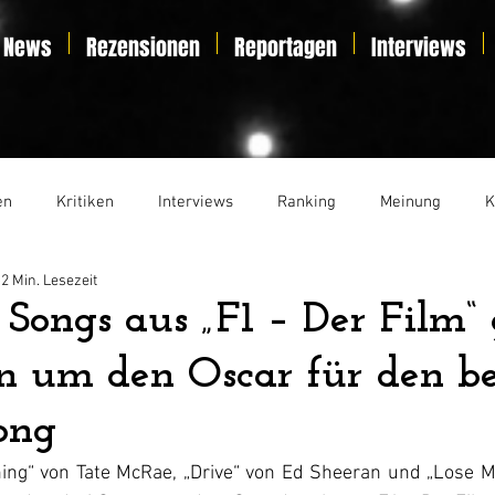
News
Rezensionen
Reportagen
Interviews
en
Kritiken
Interviews
Ranking
Meinung
K
2 Min. Lesezeit
t
Essay
Liveticker
i Songs aus „F1 – Der Film“
n um den Oscar für den be
ong
ing“ von Tate McRae, „Drive“ von Ed Sheeran und „Lose M