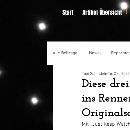
Start
Artikel-Übersicht
Alle Beiträge
News
Reportag
Toni Schindele
16. Okt. 2025
Specials
Home Entertainmen
Diese dre
ins Renne
Originals
Mit „Just Keep Watch