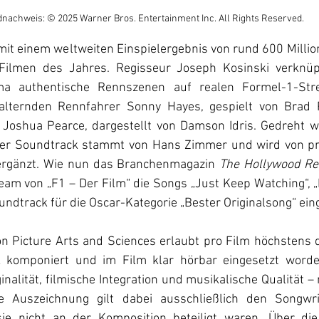
dnachweis: © 2025 Warner Bros. Entertainment Inc. All Rights Reserved.
 mit einem weltweiten Einspielergebnis von rund 600 Millio
 Filmen des Jahres. Regisseur Joseph Kosinski verknü
ma authentische Rennszenen auf realen Formel-1-Stre
lternden Rennfahrer Sonny Hayes, gespielt von Brad Pi
Joshua Pearce, dargestellt von Damson Idris. Gedreht wu
er Soundtrack stammt von Hans Zimmer und wird von pr
ergänzt. Wie nun das Branchenmagazin 
The Hollywood Re
am von „F1 – Der Film“ die Songs „Just Keep Watching“, „
dtrack für die Oscar-Kategorie „Bester Originalsong“ eing
 Picture Arts and Sciences erlaubt pro Film höchstens dr
 komponiert und im Film klar hörbar eingesetzt worde
nalität, filmische Integration und musikalische Qualität – n
ie Auszeichnung gilt dabei ausschließlich den Songwrit
 sie nicht an der Komposition beteiligt waren. Über di