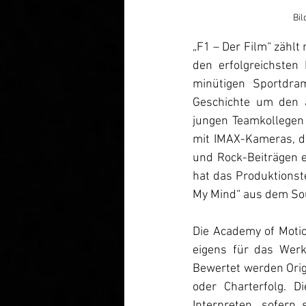
Bil
„F1 – Der Film“ zählt
den erfolgreichsten
minütigen Sportdra
Geschichte um den a
jungen Teamkollegen 
mit IMAX-Kameras, d
und Rock-Beiträgen 
hat das Produktionste
My Mind“ aus dem Soun
Die Academy of Motion
eigens für das Werk
Bewertet werden Origi
oder Charterfolg. D
Interpreten, sofern