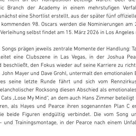
sic Branch der Academy in einem mehrstufigen Verfah
nächst eine Shortlist erstellt, aus der später fünf offiziel
e kommenden 98. Oscars werden die Nominierungen am 2
Verleihung selbst findet am 15. März 2026 in Los Angeles s
en Songs prägen jeweils zentrale Momente der Handlung: Ta
eitet eine Clubszene in Las Vegas, in der Joshua Pea
beschließt, den Fokus wieder auf seine Karriere zu richt
it John Mayer und Dave Grohl, untermalt den emotionalen E
s seine letzte Runde fährt und sich vom Rennzirkus 
elancholischer Rocksong diesen Abschied als emotionales 
 Cats „Lose My Mind“, an dem auch Hans Zimmer beteiligt 
ren, als Hayes und Pearce ihren sogenannten Plan C ent
 die beide Figuren endgültig verbindet. Die vom Song u
 und Trainingsmontage, in der Pearce nach einem Unfall