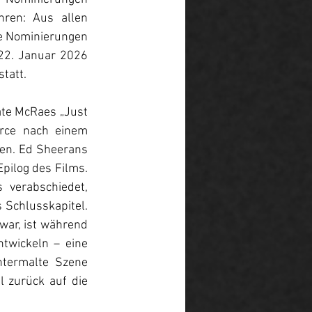
ren: Aus allen 
le Nominierungen 
2. Januar 2026 
tatt.
te McRaes „Just 
rce nach einem 
en. Ed Sheerans 
pilog des Films. 
verabschiedet, 
Schlusskapitel. 
war, ist während 
wickeln – eine 
ntermalte Szene 
 zurück auf die 