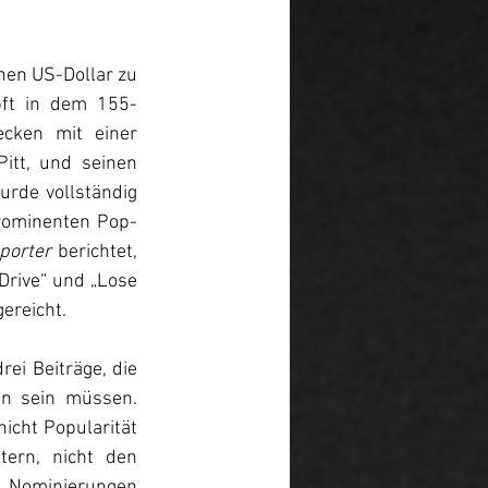
nen US-Dollar zu 
pft in dem 155-
cken mit einer 
tt, und seinen 
rde vollständig 
ominenten Pop- 
porter
 berichtet, 
Drive“ und „Lose 
ereicht.
ei Beiträge, die 
n sein müssen. 
icht Popularität 
ern, nicht den 
e Nominierungen 