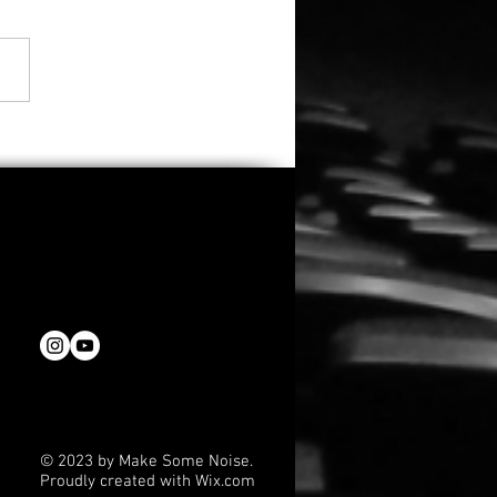
do kehrt zurück: „Clown
Cornfield 2“ erhält
es Licht
© 2023 by Make Some Noise.
Proudly created with
Wix.com