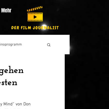
Mehr
inoprogramm
 gehen
sten
y Mind“ von Don 