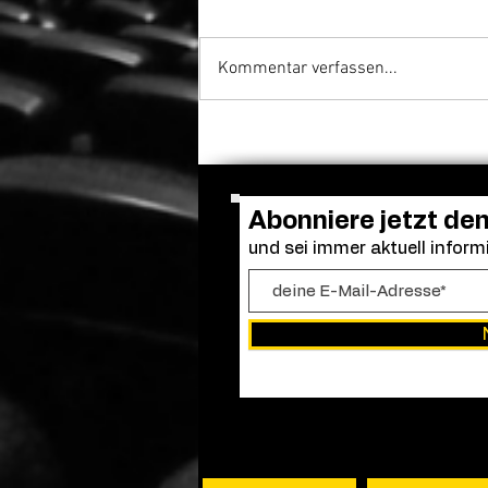
Kommentar verfassen...
Venedig ehrt Luca
Guadagnino mit dem Cartier
Glory to the Filmmaker
Award
Abonniere jetzt de
und sei immer aktuell informi