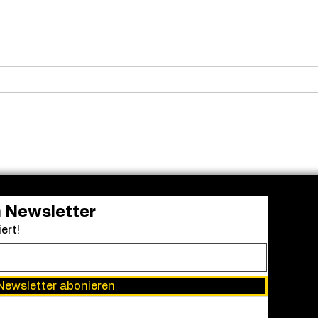
Frendo kehrt zurück: „Clown
Aus 
in a Cornfield 2“ erhält
Einr
grünes Licht
Acad
bei 
Awa
n Newsletter
ert!
Newsletter abonieren