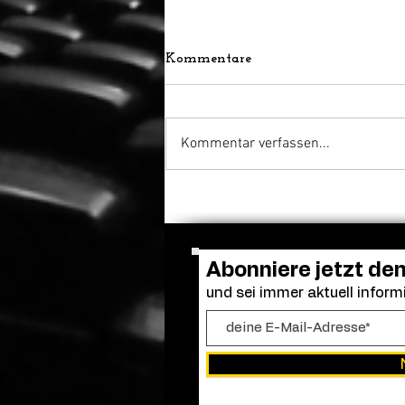
Kommentare
Kommentar verfassen...
Adam Sandler versammelt
die alte Clique: Dreharbeiten
zu „Kindsköpfe 3“ gestartet
Abonniere jetzt de
und sei immer aktuell informi