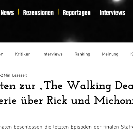
News
Rezensionen
Reportagen
Interviews
en
Kritiken
Interviews
Ranking
Meinung
K
2 Min. Lesezeit
t
Essay
Liveticker
ten zur „The Walking Dea
Serie über Rick und Micho
aten beschlossen die letzten Episoden der finalen Staffe