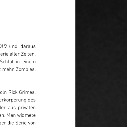
EAD 
und daraus 
ie aller Zeiten. 
chlaf in einem 
t mehr. Zombies, 
oln Rick Grimes, 
Verkörperung des 
r aus privaten 
len. Man widmete 
r die Serie von 