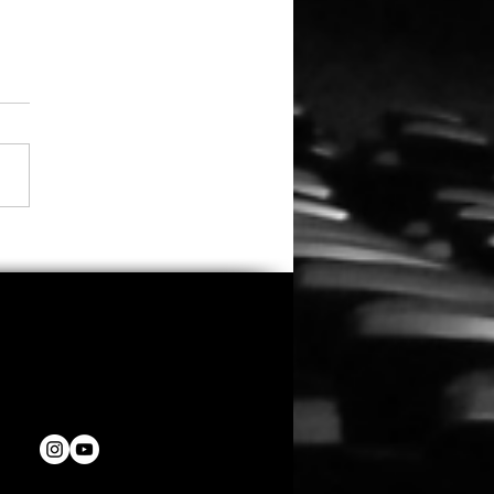
fast 3.000
eichungen: Oscar-
emy kürt diese 12 Filme
den 53. Student Academy
rds