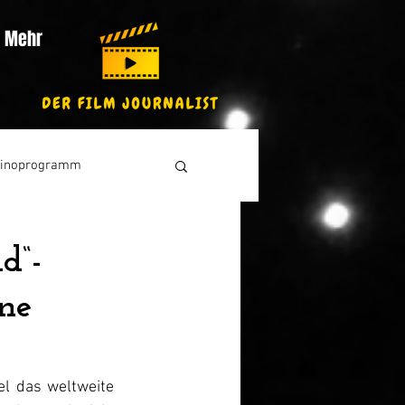
Mehr
inoprogramm
d“-
nne
l das weltweite 