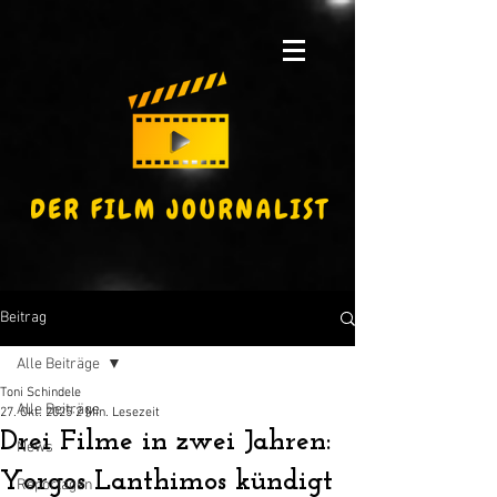
Beitrag
Alle Beiträge
Toni Schindele
Alle Beiträge
27. Okt. 2025
2 Min. Lesezeit
Drei Filme in zwei Jahren:
News
Yorgos Lanthimos kündigt
Reportagen