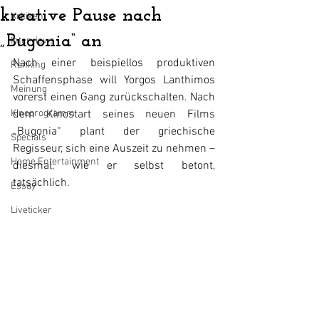
kreative Pause nach
Kritiken
„Bugonia“ an
Interviews
Nach einer beispiellos produktiven 
Ranking
Schaffensphase will Yorgos Lanthimos 
Meinung
vorerst einen Gang zurückschalten. Nach 
Kinoprogramm
dem Kinostart seines neuen Films 
„Bugonia“ plant der griechische 
Specials
Regisseur, sich eine Auszeit zu nehmen – 
Home Entertainment
diesmal, wie er selbst betont, 
tatsächlich.
Essay
Liveticker