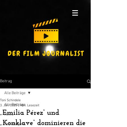
Beitrag
Alle Beiträge
Toni Schindele
Alle Beiträge
3. Jan. 2025
2 Min. Lesezeit
„Emilia Pérez“ und
News
„Konklave“ dominieren die
Reportagen