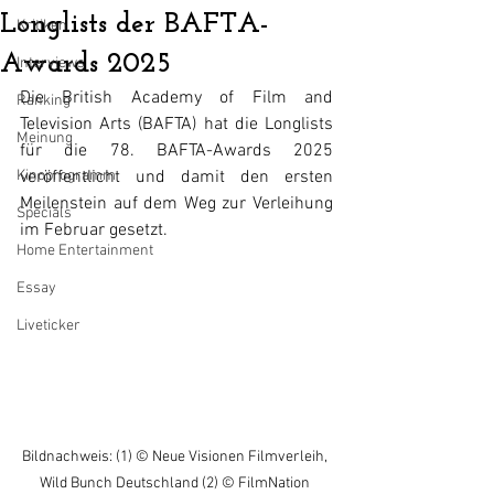
Longlists der BAFTA-
Kritiken
Awards 2025
Interviews
Die British Academy of Film and 
Ranking
Television Arts (BAFTA) hat die Longlists 
Meinung
für die 78. BAFTA-Awards 2025 
Kinoprogramm
veröffentlicht und damit den ersten 
Meilenstein auf dem Weg zur Verleihung 
Specials
im Februar gesetzt.
Home Entertainment
Essay
Liveticker
Bildnachweis: (1) © Neue Visionen Filmverleih, 
Wild Bunch Deutschland (2) © FilmNation 