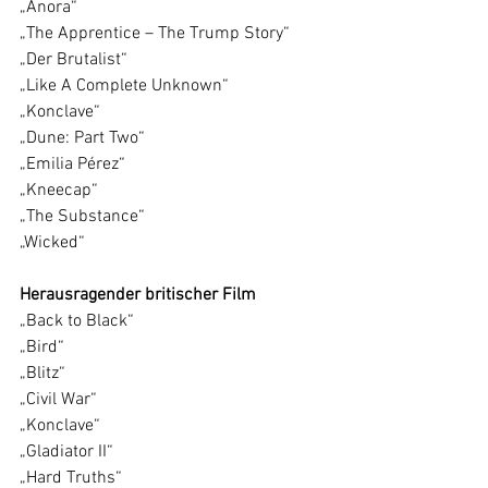
„Anora“
„The Apprentice – The Trump Story“
„Der Brutalist“
„Like A Complete Unknown“
„Konclave“
„Dune: Part Two“
„Emilia Pérez“
„Kneecap“
„The Substance“
„Wicked“
Herausragender britischer Film
„Back to Black“
„Bird“
„Blitz“
„Civil War“
„Konclave“
„Gladiator II“
„Hard Truths“