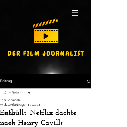
Beitrag
Alle Beiträge
Toni Schindele
Alle Beiträge
24. Mai 2023
4 Min. Lesezeit
Enthüllt: Netflix dachte
News
nach Henry Cavills
Reportagen