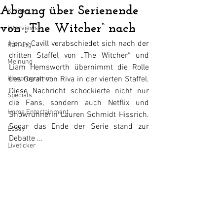
Abgang über Serienende
Kritiken
von „The Witcher“ nach
Interviews
Henry Cavill verabschiedet sich nach der 
Ranking
dritten Staffel von „The Witcher“ und 
Meinung
Liam Hemsworth übernimmt die Rolle 
Kinoprogramm
des Geralt von Riva in der vierten Staffel. 
Diese Nachricht schockierte nicht nur 
Specials
die Fans, sondern auch Netflix und 
Home Entertainment
Showrunnerin Lauren Schmidt Hissrich. 
Sogar das Ende der Serie stand zur 
Essay
Debatte ...
Liveticker