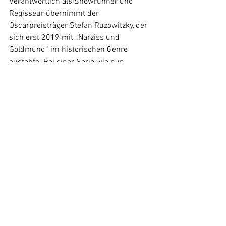
Verantwortlich als Showrunner und 
Regisseur übernimmt der 
Oscarpreisträger Stefan Ruzowitzky, der 
sich erst 2019 mit „Narziss und 
Goldmund“ im historischen Genre 
austobte. Bei einer Serie wie nun 
„Barbaren“ hat Stefan Ruzowitzky 
natürlich mehr Möglichkeiten noch tiefer 
in die Thematik einzutauchen.
Diesen Herbst 2022 wird uns die zweite 
Staffel von „Barbaren“ auf Streaming-
Anbieter Netflix erwarten, ein genauer 
Starttermin steht jedoch noch nicht fest.
News
Alle ansehen
Ähnliche Beiträge