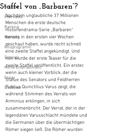
Staffel von „Barbaren“?
Kritiken
Nachdem unglaubliche 37 Millionen 
Interviews
Menschen die erste deutsche 
Ranking
Historiendrama-Serie „Barbaren“ 
bereits in den ersten vier Wochen 
Meinung
geschaut haben, wurde recht schnell 
Kinoprogramm
eine zweite Staffel angekündigt. Und 
Specials
nun wurde der erste Teaser für die 
zweite Staffel veröffentlicht. Ein erster, 
Home Entertainment
wenn auch kleiner Vorblick, der die 
Essay
Statue des Senators und Feldherren 
Publius Quinctilius Varus zeigt, die 
Liveticker
während Stimmen des Verrats von 
Arminius erklingen, in sich 
zusammenbricht. Der Verrat, der in der 
legendären Varusschlacht mündete und 
die Germanen über die übermächtigen 
Römer siegen ließ. Die Römer wurden 