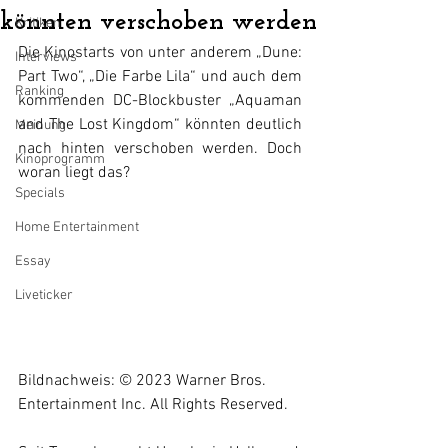
könnten verschoben werden
Kritiken
Die Kinostarts von unter anderem „Dune: 
Interviews
Part Two“, „Die Farbe Lila“ und auch dem 
Ranking
kommenden DC-Blockbuster „Aquaman 
and The Lost Kingdom“ könnten deutlich 
Meinung
nach hinten verschoben werden. Doch 
Kinoprogramm
woran liegt das?
Specials
Home Entertainment
Essay
Liveticker
Bildnachweis: © 2023 Warner Bros. 
Entertainment Inc. All Rights Reserved.