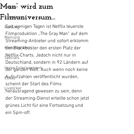
Man“ wird zum
Kritiken
Filmuniversum...
Interviews
Seit wenigen Tagen ist Netflix teuerste 
Ranking
Filmproduktion „The Gray Man“ auf dem 
Meinung
Streaming-Anbieter und sofort erklomm 
Kinoprogramm
der Blockbuster den ersten Platz der 
Netflix-Charts. Jedoch nicht nur in 
Specials
Deutschland, sondern in 92 Ländern auf 
Home Entertainment
der ganzen Welt. Auch wenn noch keine 
Aufrufzahlen veröffentlicht wurden, 
Essay
scheint der Start des Films 
Liveticker
herausragend gewesen zu sein, denn 
der Streaming-Dienst erteilte schon jetzt 
grünes Licht für eine Fortsetzung und 
ein Spin-off.  