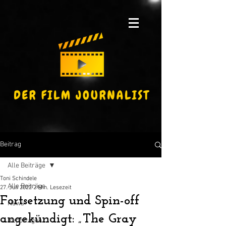
Beitrag
Alle Beiträge
Toni Schindele
Alle Beiträge
27. Juli 2022
2 Min. Lesezeit
Fortsetzung und Spin-off
News
angekündigt: „The Gray
Reportagen