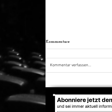
Kommentare
Kommentar verfassen...
A Tribute To ... Award:
Zurich Film Festival zeichnet
Martin McDonagh aus
Abonniere jetzt de
und sei immer aktuell informi