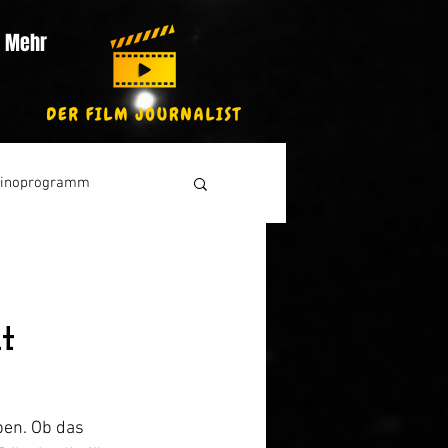
Mehr
inoprogramm
t
en. Ob das 