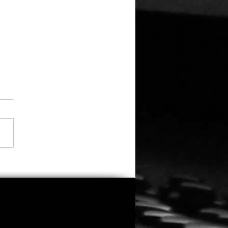
a Thorne übernimmt
trolle, Regie und
buch bei „Spring
ers 2“