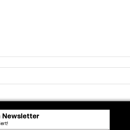
Milliardenmarke geknackt:
Bell
„Die Odyssee“ steht vor
Haup
Nolans größtem Kinoerfolg
Dreh
Break
n Newsletter
ert!