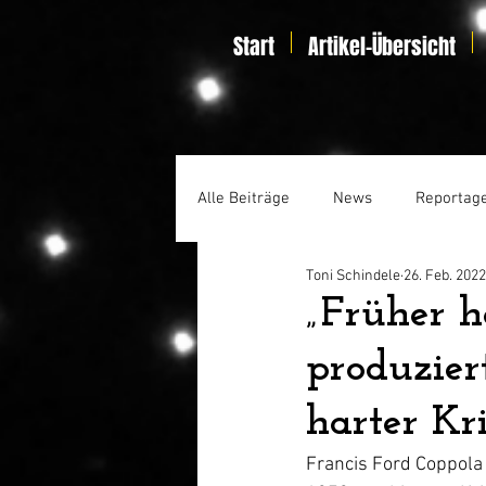
Start
Artikel-Übersicht
Alle Beiträge
News
Reportag
Toni Schindele
26. Feb. 2022
Specials
Home Entertainmen
„Früher h
produzier
harter Kri
Francis Ford Coppola