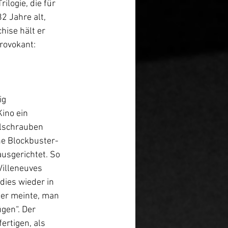
logie, die für 
2 Jahre alt, 
ise hält er 
provokant:
g 
ino ein 
llschrauben 
ne Blockbuster-
usgerichtet. So 
illeneuves 
dies wieder in 
 er meinte, man 
en“. Der 
ertigen, als 