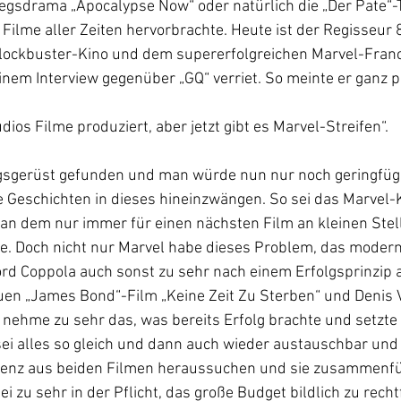
gsdrama „Apocalypse Now“ oder natürlich die „Der Pate“-Tri
 Filme aller Zeiten hervorbrachte. Heute ist der Regisseur 8
ckbuster-Kino und dem supererfolgreichen Marvel-Franch
einem Interview gegenüber „GQ“ verriet. So meinte er ganz 
ios Filme produziert, aber jetzt gibt es Marvel-Streifen“.
lgsgerüst gefunden und man würde nun nur noch geringfügi
 Geschichten in dieses hineinzwängen. So sei das Marvel-K
 an dem nur immer für einen nächsten Film an kleinen Ste
. Doch nicht nur Marvel habe dieses Problem, das moder
Ford Coppola auch sonst zu sehr nach einem Erfolgsprinzip a
en „James Bond“-Film „Keine Zeit Zu Sterben“ und Denis V
n nehme zu sehr das, was bereits Erfolg brachte und setzte 
sei alles so gleich und dann auch wieder austauschbar und
enz aus beiden Filmen heraussuchen und sie zusammenfüg
i zu sehr in der Pflicht, das große Budget bildlich zu rechtf