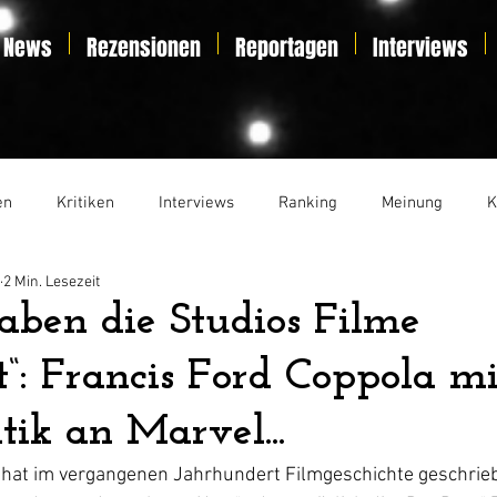
News
Rezensionen
Reportagen
Interviews
en
Kritiken
Interviews
Ranking
Meinung
K
2 Min. Lesezeit
t
Essay
Liveticker
aben die Studios Filme
t“: Francis Ford Coppola mi
tik an Marvel...
 hat im vergangenen Jahrhundert Filmgeschichte geschrieb