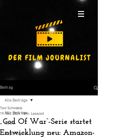
Beitrag
Alle Beiträge
Toni Schindele
Alle Beiträge
19. Okt. 2024
1 Min. Lesezeit
„God Of War“-Serie startet
News
Entwicklung neu: Amazon-
Reportagen