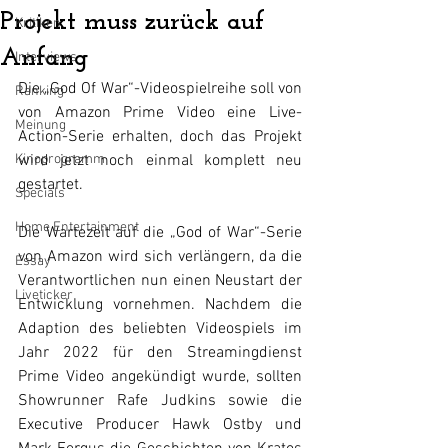
Projekt muss zurück auf
Kritiken
Anfang
Interviews
Die „God Of War“-Videospielreihe soll von 
Ranking
von Amazon Prime Video eine Live-
Meinung
Action-Serie erhalten, doch das Projekt 
Kinoprogramm
wird jetzt noch einmal komplett neu 
gestartet.
Specials
Home Entertainment
Die Wartezeit auf die „God of War“-Serie 
von Amazon wird sich verlängern, da die 
Essay
Verantwortlichen nun einen Neustart der 
Liveticker
Entwicklung vornehmen. Nachdem die 
Adaption des beliebten Videospiels im 
Jahr 2022 für den Streamingdienst 
Prime Video angekündigt wurde, sollten 
Showrunner Rafe Judkins sowie die 
Executive Producer Hawk Ostby und 