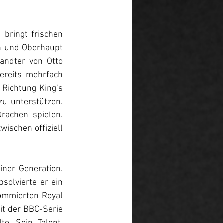
bringt frischen 
n und Oberhaupt 
andter von Otto 
ereits mehrfach 
Richtung King’s 
 unterstützen. 
achen spielen. 
ischen offiziell 
ner Generation. 
olvierte er ein 
ommierten Royal 
t der BBC-Serie 
e. Sein Talent, 