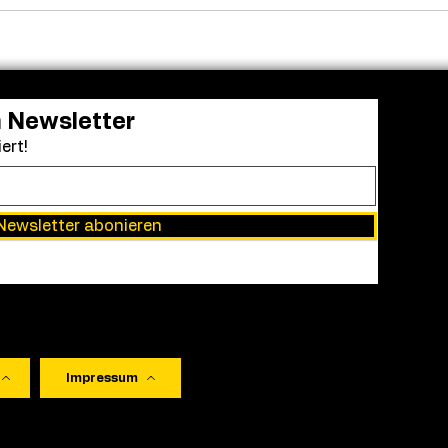
Frendo kehrt zurück: „Clown
Aus 
in a Cornfield 2“ erhält
Einr
grünes Licht
Acad
bei 
Awa
n Newsletter
ert!
Newsletter abonieren
Impressum