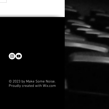
fast 3.000
eichungen: Oscar-
emy kürt diese 12 Filme
den 53. Student Academy
rds
© 2023 by Make Some Noise.
Proudly created with
Wix.com