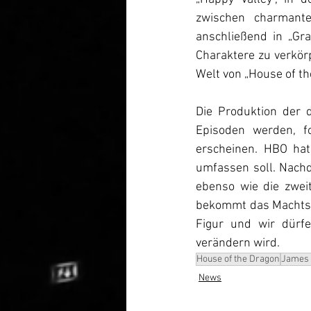
zwischen charmant
anschließend in „Gran
Charaktere zu verkörp
Welt von „House of th
Die Produktion der d
Episoden werden, f
erscheinen. HBO hat 
umfassen soll. Nachde
ebenso wie die zwei
bekommt das Machtspi
Figur und wir dürfe
verändern wird.
House of the Dragon
James 
News