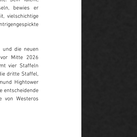
ln, bewies er 
, vielschichtige 
ntrigengespickte 
, und die neuen 
vor Mitte 2026 
t vier Staffeln 
 dritte Staffel, 
mund Hightower 
e entscheidende 
e von Westeros 