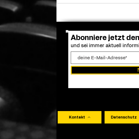
Adam Sandler versammelt
die alte Clique: Dreharbeiten
zu „Kindsköpfe 3“ gestartet
Abonniere jetzt de
und sei immer aktuell informi
Kontakt
Datenschutz