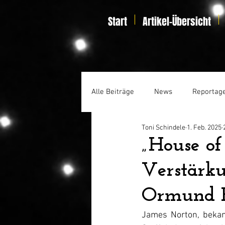
Start
Artikel-Übersicht
Alle Beiträge
News
Reportag
Toni Schindele
1. Feb. 2025
Specials
Home Entertainmen
„House o
Verstärku
Ormund 
James Norton, bekann