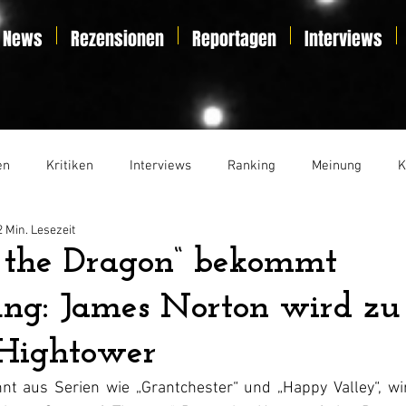
News
Rezensionen
Reportagen
Interviews
en
Kritiken
Interviews
Ranking
Meinung
K
2 Min. Lesezeit
t
Essay
Liveticker
f the Dragon“ bekommt
ng: James Norton wird zu
Hightower
t aus Serien wie „Grantchester“ und „Happy Valley“, wird