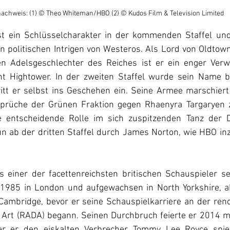
nachweis: (1) 
© 
Theo Whiteman/HBO 
(2) 
© 
Kudos Film & Television Limited
t ein Schlüsselcharakter in der kommenden Staffel und 
n politischen Intrigen von Westeros. Als Lord von Oldtow
en Adelsgeschlechter des Reiches ist er ein enger Verw
nt Hightower. In der zweiten Staffel wurde sein Name b
itt er selbst ins Geschehen ein. Seine Armee marschiert 
prüche der Grünen Fraktion gegen Rhaenyra Targaryen zu
e entscheidende Rolle im sich zuspitzenden Tanz der Dr
n ab der dritten Staffel durch James Norton, wie HBO inzw
s einer der facettenreichsten britischen Schauspieler sei
1985 in London und aufgewachsen in North Yorkshire, abs
Cambridge, bevor er seine Schauspielkarriere an der ren
Art (RADA) begann. Seinen Durchbruch feierte er 2014 mi
der er den eiskalten Verbrecher Tommy Lee Royce spielt