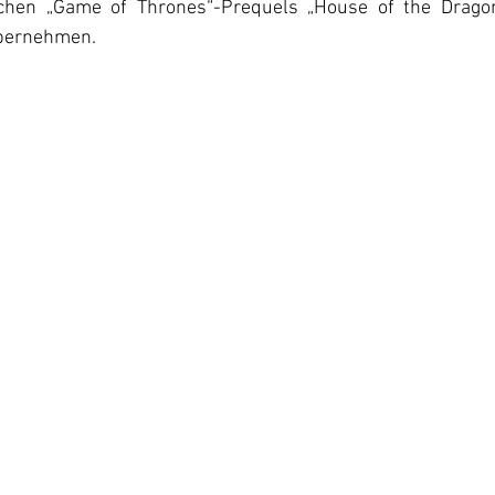
eichen „Game of Thrones“-Prequels „House of the Dragon
bernehmen.