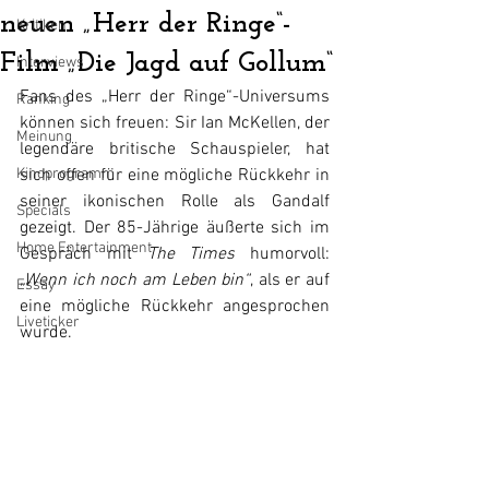
neuen „Herr der Ringe“-
Kritiken
Film „Die Jagd auf Gollum“
Interviews
Fans des 
„Herr der Ringe“
-Universums 
Ranking
können sich freuen: Sir Ian McKellen, der 
Meinung
legendäre britische Schauspieler, hat 
Kinoprogramm
sich offen für eine mögliche Rückkehr in 
seiner ikonischen Rolle als Gandalf 
Specials
gezeigt. Der 85-Jährige äußerte sich im 
Home Entertainment
Gespräch mit 
The Times
 humorvoll: 
„Wenn ich noch am Leben bin“
, als er auf 
Essay
eine mögliche Rückkehr angesprochen 
Liveticker
wurde.