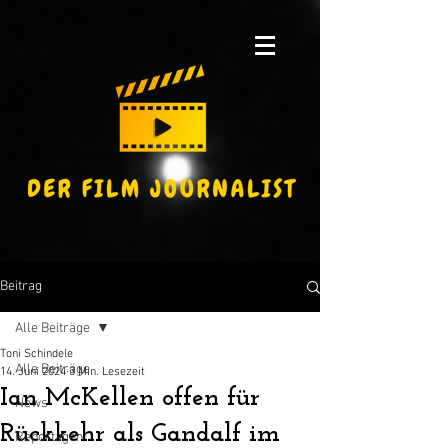
Beitrag
Alle Beiträge
Toni Schindele
Alle Beiträge
14. Juni 2024
3 Min. Lesezeit
Ian McKellen offen für
News
Rückkehr als Gandalf im
Reportagen