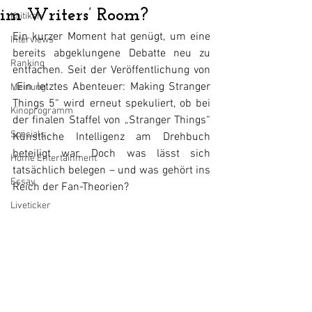
im Writers’ Room?
Kritiken
Ein kurzer Moment hat genügt, um eine 
Interviews
bereits abgeklungene Debatte neu zu 
Ranking
entfachen. Seit der Veröffentlichung von 
„Ein letztes Abenteuer: Making Stranger 
Meinung
Things 5“ wird erneut spekuliert, ob bei 
Kinoprogramm
der finalen Staffel von „Stranger Things“ 
Specials
Künstliche Intelligenz am Drehbuch 
beteiligt war. Doch was lässt sich 
Home Entertainment
tatsächlich belegen – und was gehört ins 
Essay
Reich der Fan-Theorien?
Liveticker