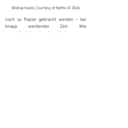
Bildnachweis: Courtesy of Netflix © 2026
noch zu Papier gebracht werden – bei 
knapp werdender Zeit. Wie 
ungewöhnlich die Umstände waren, 
macht eine Szene mit 
Produktionsassistentin Montana 
Maniscalco deutlich, die offen einräumt, 
dass Episode acht gedreht werde, 
obwohl ihr Ausgang noch nicht 
vollständig feststehe. Duffer selbst geht 
noch weiter und gesteht, das Drehbuch 
der finalen Folge zu diesem Zeitpunkt 
nicht einmal komplett gelesen zu haben. 
In einem Interview innerhalb der 
Dokumentation spricht er schließlich von 
den schwierigsten Schreibbedingungen 
seiner bisherigen Karriere und bestätigt, 