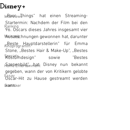
Disney+
Kritiken
„Poor Things“ hat einen Streaming-
Interviews
Startermin: Nachdem der Film bei den 
Ranking
96. Oscars dieses Jahres insgesamt vier 
Auszeichnungen gewonnen hat, darunter 
Meinung
„Beste Hauptdarstellerin“ für Emma 
Kinoprogramm
Stone, „Bestes Hair & Make-Up“, „Bestes 
Specials
Kostümdesign“ sowie "Bestes 
Szenenbild“, hat Disney nun bekannt 
Home Entertainment
gegeben, wann der von Kritikern gelobte 
Essay
Oscar-Hit zu Hause gestreamt werden 
kann.
Liveticker