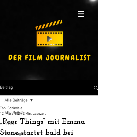
Beitrag
Alle Beiträge
Toni Schindele
Alle Beiträge
12. März 2024
2 Min. Lesezeit
„Poor Things“ mit Emma
News
Stone startet bald bei
Reportagen