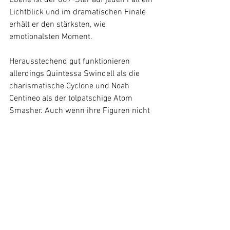
Ebene ist der 007-Star auf jeden Fall ein 
Lichtblick und im dramatischen Finale 
erhält er den stärksten, wie 
emotionalsten Moment. 
Herausstechend gut funktionieren 
allerdings Quintessa Swindell als die 
charismatische Cyclone und Noah 
Centineo als der tolpatschige Atom 
Smasher. Auch wenn ihre Figuren nicht 
vertieft werden und beide keine 
zentralen Rollen einnehmen, nehmen 
beide doch jede Szene voll ein und sind 
das sympatische Herzstück des Films.