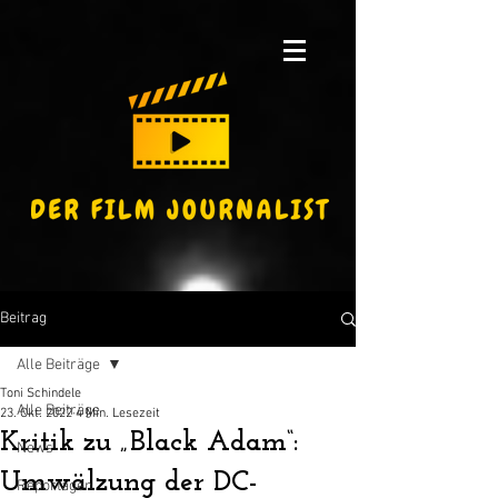
Beitrag
Alle Beiträge
Toni Schindele
Alle Beiträge
23. Okt. 2022
4 Min. Lesezeit
Kritik zu „Black Adam“:
News
Umwälzung der DC-
Reportagen