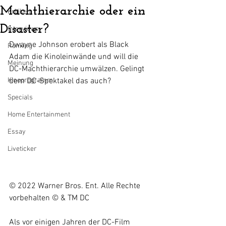
Machthierarchie oder ein
Kritiken
Disaster?
Interviews
Dwayne Johnson erobert als Black 
Ranking
Adam die Kinoleinwände und will die 
Meinung
DC-Machthierarchie umwälzen. Gelingt 
Kinoprogramm
dem DC-Spektakel das auch?
Specials
Home Entertainment
Essay
Liveticker
© 2022 Warner Bros. Ent. Alle Rechte 
vorbehalten © & TM DC
Als vor einigen Jahren der DC-Film 