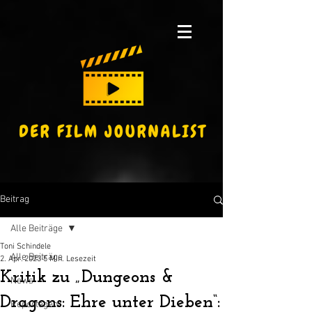
Beitrag
Alle Beiträge
Toni Schindele
Alle Beiträge
2. Apr. 2023
5 Min. Lesezeit
Kritik zu „Dungeons &
News
Dragons: Ehre unter Dieben“:
Reportagen