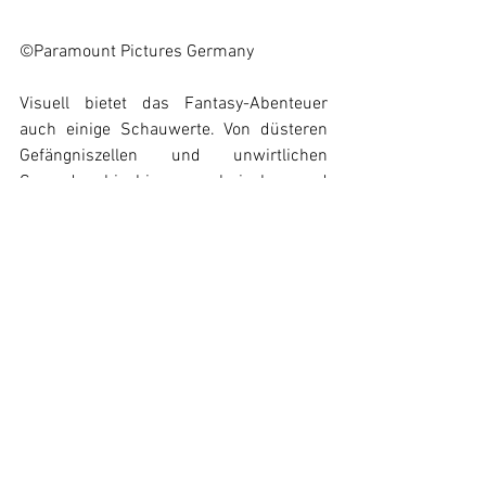
©Paramount Pictures Germany
Visuell bietet das Fantasy-Abenteuer 
auch einige Schauwerte. Von düsteren 
Gefängniszellen und unwirtlichen 
Gegenden bis hin zu malerischen und 
farbenfrohen Landschaften – ist das 
Szenenbild sehr fantasievoll gestaltet. 
Der Film wurde größtenteils in 
Nordirland und Island gedreht und es 
wurden oft Green Screens eingesetzt, 
um die Fantasiewelten und Effekte zu 
erschaffen. 
Die CGI-Effekte sind zwar nicht schlecht 
gemacht, aber man merkt oft, dass sie 
am Computer entstanden sind. Die 