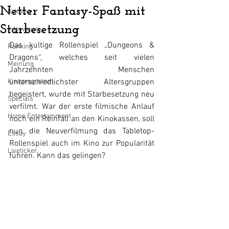
Netter Fantasy-Spaß mit
Kritiken
Starbesetzung
Interviews
Das kultige Rollenspiel „Dungeons & 
Ranking
Dragons“, welches seit vielen 
Meinung
Jahrzehnten Menschen 
Kinoprogramm
unterschiedlichster Altersgruppen 
begeistert, wurde mit Starbesetzung neu 
Specials
verfilmt. War der erste filmische Anlauf 
Home Entertainment
noch ein Reinfall an den Kinokassen, soll 
nun die Neuverfilmung das Tabletop-
Essay
Rollenspiel auch im Kino zur Popularität 
Liveticker
führen. Kann das gelingen?