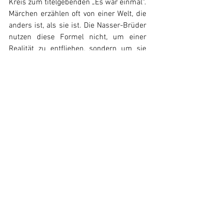
Kreis zum titelgebenden „Es war einmal“. 
Märchen erzählen oft von einer Welt, die 
anders ist, als sie ist. Die Nasser-Brüder 
nutzen diese Formel nicht, um einer 
Realität zu entfliehen, sondern um sie 
sichtbar zu machen. Und so bleibt am 
Ende vor allem eine vorsichtige 
Hoffnung: die Hoffnung, dass eines Tages 
Geschichten aus Gaza erzählt werden 
können, ohne dass Krieg und Konflikt 
zwangsläufig ihre Hauptrolle spielen 
müssen.
Fazit:
„Once Upon a Time in Gaza“ ist ein 
eigenwilliger Film, der Gangsterdrama, 
Western, Satire und Reflexion über das 