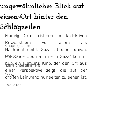
ungewöhnlicher Blick auf
Kritiken
einen Ort hinter den
Interviews
Schlagzeilen
Ranking
Manche Orte existieren im kollektiven 
Meinung
Bewusstsein vor allem als 
Kinoprogramm
Nachrichtenbild. Gaza ist einer davon. 
Specials
Mit „Once Upon a Time in Gaza“ kommt 
nun ein Film ins Kino, der den Ort aus 
Home Entertainment
einer Perspektive zeigt, die auf der 
Essay
großen Leinwand nur selten zu sehen ist.
Liveticker