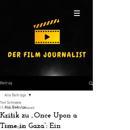
Beitrag
Alle Beiträge
Toni Schindele
Alle Beiträge
11. Feb.
5 Min. Lesezeit
Kritik zu „Once Upon a
News
Time in Gaza“: Ein
Reportagen