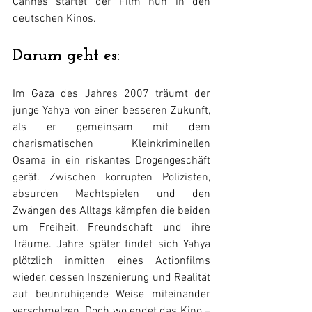
Cannes startet der Film nun in den 
deutschen Kinos.
Darum geht es:
Im Gaza des Jahres 2007 träumt der 
junge Yahya von einer besseren Zukunft, 
als er gemeinsam mit dem 
charismatischen Kleinkriminellen 
Osama in ein riskantes Drogengeschäft 
gerät. Zwischen korrupten Polizisten, 
absurden Machtspielen und den 
Zwängen des Alltags kämpfen die beiden 
um Freiheit, Freundschaft und ihre 
Träume. Jahre später findet sich Yahya 
plötzlich inmitten eines Actionfilms 
wieder, dessen Inszenierung und Realität 
auf beunruhigende Weise miteinander 
verschmelzen. Doch wo endet das Kino – 