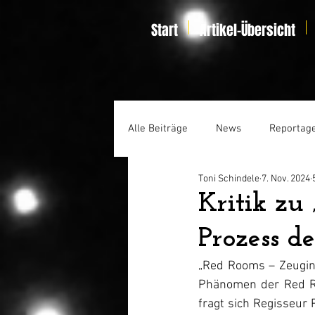
Start
Artikel-Übersicht
Alle Beiträge
News
Reportag
Toni Schindele
7. Nov. 2024
Specials
Home Entertainmen
Kritik zu
Prozess d
„Red Rooms – Zeugin 
Phänomen der Red Ro
fragt sich Regisseur 