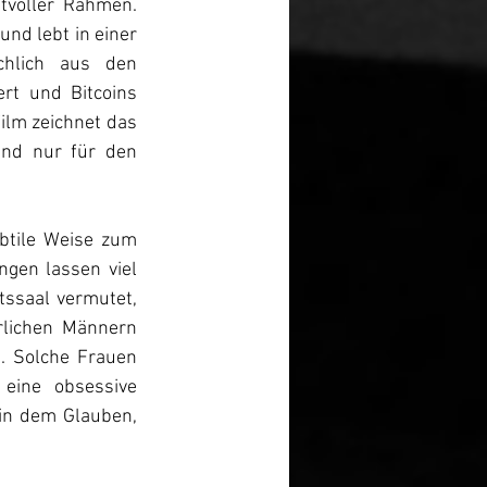
mal minimalistisch, mal wuchtig, ist die musikalische Untermalung ein kunstvoller Rahmen. 
nd lebt in einer 
hlich aus den 
rt und Bitcoins 
ilm zeichnet das 
und nur für den 
btile Weise zum 
gen lassen viel 
ssaal vermutet, 
rlichen Männern 
. Solche Frauen 
eine obsessive 
in dem Glauben, 