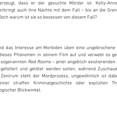
überzeugt, dass er der gesuchte Mörder ist. Kelly-Anne
bringt auch ihre Nächte mit dem Fall – bis an die Grenze
Doch warum ist sie so besessen von diesem Fall?
d das Interesse am Morbiden üben eine ungebrochene Fa
t dieses Phänomen in seinem Film auf und verwebt es ge
 sogenannten 
Red Rooms
 – jener angeblich existierenden 
efoltert und getötet werden sollen, während Zuschaue
 Zentrum steht der Mordprozess, ungewöhnlich ist dabei
einer straffen Kriminalgeschichte oder expliziten Thri
ogischer Blickwinkel. 