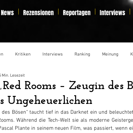
News
Rezensionen
Reportagen
Interviews
en
Kritiken
Interviews
Ranking
Meinung
K
5 Min. Lesezeit
t
Essay
Liveticker
 „Red Rooms – Zeugin des B
es Ungeheuerlichen
des Bösen“ taucht tief in das Darknet ein und beleuchtet
oms. Während die Tech-Welt sie als moderne Geistergesc
Pascal Plante in seinem neuen Film, was passiert, wenn ei