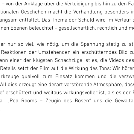
– von der Anklage über die Verteidigung bis hin zu den Fam
ionalen Geschehen macht die Verhandlung besonders int
angsam entfaltet. Das Thema der Schuld wird im Verlauf 
nen Ebenen beleuchtet – gesellschaftlich, rechtlich und mo
der nur so viel, wie nötig, um die Spannung stetig zu ste
e Reaktionen der Umstehenden ein erschütterndes Bild zu
Denn einer der klügsten Schachzüge ist es, die Videos des
r Details setzt der Film auf die Wirkung des Tons: Wir hören
erkzeuge qualvoll zum Einsatz kommen und die verzwei
All dies erzeugt eine derart verstörende Atmosphäre, dass 
f erschüttert und weitaus wirkungsvoller ist, als es der Ei
a 
 „Red Rooms – Zeugin des Bösen“ uns die Gewaltak
.