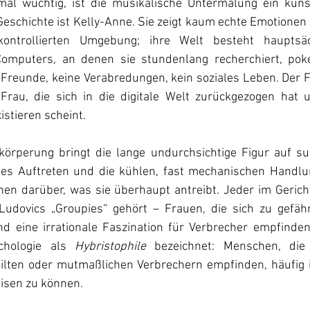
Geschichte ist Kelly-Anne. Sie zeigt kaum echte Emotionen u
ntrollierten Umgebung; ihre Welt besteht hauptsäc
Computers, an denen sie stundenlang recherchiert, poke
 Freunde, keine Verabredungen, kein soziales Leben. Der F
n Frau, die sich in die digitale Welt zurückgezogen hat 
stieren scheint. 
rkörperung bringt die lange undurchsichtige Figur auf su
hes Auftreten und die kühlen, fast mechanischen Handlun
en darüber, was sie überhaupt antreibt. Jeder im Gericht
Ludovics „Groupies“ gehört – Frauen, die sich zu gefäh
d eine irrationale Faszination für Verbrecher empfinden
hologie als 
Hybristophile
 bezeichnet: Menschen, die 
ilten oder mutmaßlichen Verbrechern empfinden, häufig 
sen zu können. 