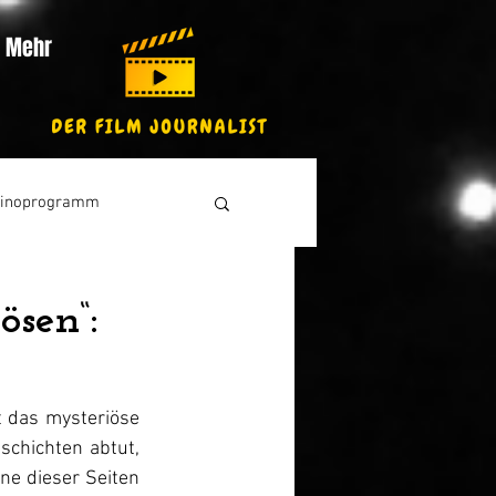
Mehr
inoprogramm
ösen“:
 das mysteriöse 
hichten abtut, 
ne dieser Seiten 