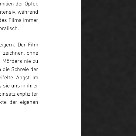
ilien der Opfer. 
ensiv, während 
des Films immer 
ralisch.
igern. Der Film 
 zeichnen, ohne 
 Mörders nie zu 
 die Schreie der 
felte Angst im 
sie uns in ihrer 
nsatz expliziter 
te der eigenen 