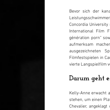
Bevor sich der kan
Leistungsschwimmer
Concordia University 
International Film 
génération porn“ sow
aufmerksam machen. 
ausgezeichneten S
Filmfestspielen in C
vierte Langspielfilm v
Darum geht es
Kelly-Anne erwacht au
stehen, um einen Pla
Chevalier, angeklag