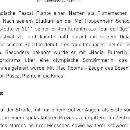
Bildnachweis: © 24 Bilder
adische Pascal Plante einen Namen als Filmemacher 
. Nach seinem Studium an der Mel Hoppenheim School
stellte er 2011 seinen ersten Kurzfilm „La fleur de l'âg
Festival vor und konnte bald darauf mit seinem Doku
ie seinem Spielfilmdebüt „Les faux tatouages“ bei der Ber
Besonders bekannt wurde er mit „Nadia, Butterfly“, 
portdrama über eine olympische Schwimmerin, das
annes gefeiert wurde. Mit „Red Rooms – Zeugin des Bösen
on Pascal Plante in die Kinos.
:
f der Straße, mit nur einem Ziel vor Augen: als Erste vo
tz in einem spektakulären Prozess zu ergattern. Im Zentru
t des Mordes an drei Menschen sowie weiterer schwerer 