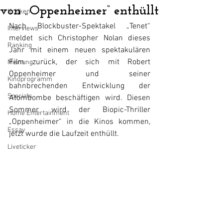
von „Oppenheimer“ enthüllt
Kritiken
Nach Blockbuster-Spektakel „Tenet“ 
Interviews
meldet sich Christopher Nolan dieses 
Ranking
Jahr mit einem neuen spektakulären 
Film zurück, der sich mit Robert 
Meinung
Oppenheimer und seiner 
Kinoprogramm
bahnbrechenden Entwicklung der 
Specials
Atombombe beschäftigen wird. Diesen 
Sommer wird der Biopic-Thriller 
Home Entertainment
„Oppenheimer“
 in die Kinos kommen, 
Essay
jetzt wurde die Laufzeit enthüllt.
Liveticker