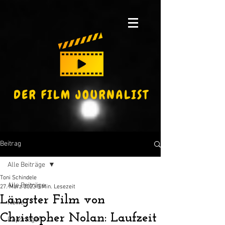
Beitrag
Alle Beiträge
Toni Schindele
Alle Beiträge
27. März 2023
3 Min. Lesezeit
Längster Film von
News
Christopher Nolan: Laufzeit
Reportagen