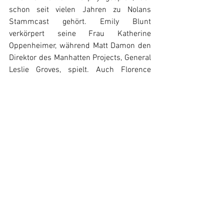
schon seit vielen Jahren zu Nolans 
Stammcast gehört. Emily Blunt 
verkörpert seine Frau Katherine 
Oppenheimer, während Matt Damon den 
Direktor des Manhatten Projects, General 
Leslie Groves, spielt. Auch Florence 
Pugh, Rami Malek 
Robert Downey Jr., 
Kenneth Branagh und Matthias 
Schweighöfer aus Deutschland 
sind in 
weiteren Rollen zu sehen.  
Auch hinter der Kamera arbeitet wieder 
das eingespielte Team von Nolan: So sind 
sowohl Kameramann Hoyte van Hoytema, 
wie der Komponist Ludwig Göransson 
wohl wieder gesetzt. Aber auch seine 
Cuttterin Jennifer Lame ist wohl wieder 
an Bord. Zusammen mit Kameramann 