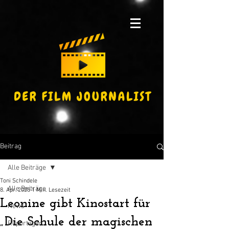
Beitrag
Alle Beiträge
Toni Schindele
Alle Beiträge
8. Apr. 2025
1 Min. Lesezeit
Leonine gibt Kinostart für
News
„Die Schule der magischen
Reportagen