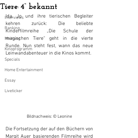
Tiere 4“ bekannt
Kritiken
Ida, Jo und ihre tierischen Begleiter 
Interviews
kehren zurück: Die beliebte 
Ranking
Kinderfilmreihe „Die Schule der 
magischen Tiere“ geht in die vierte 
Meinung
Runde. Nun steht fest, wann das neue 
Kinoprogramm
Leinwandabenteuer in die Kinos kommt.
Specials
Home Entertainment
Essay
Liveticker
Bildnachweis: © Leonine
Die Fortsetzung der auf den Büchern von 
Margit Auer basierenden Filmreihe wird 