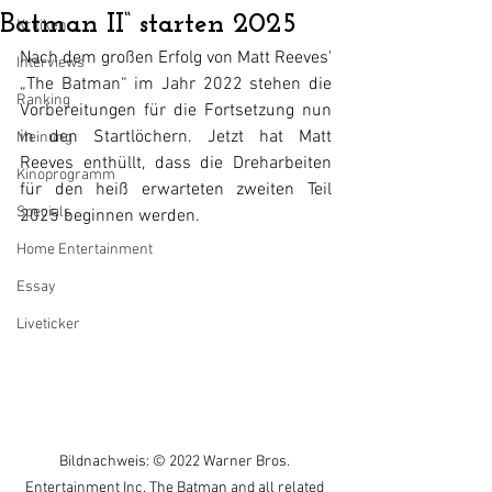
Batman II“ starten 2025
Kritiken
Nach dem großen Erfolg von Matt Reeves' 
Interviews
„The Batman“ im Jahr 2022 stehen die 
Ranking
Vorbereitungen für die Fortsetzung nun 
in den Startlöchern. Jetzt hat Matt 
Meinung
Reeves enthüllt, dass die Dreharbeiten 
Kinoprogramm
für den heiß erwarteten zweiten Teil 
Specials
2025 beginnen werden. 
Home Entertainment
Essay
Liveticker
Bildnachweis: © 2022 Warner Bros. 
Entertainment Inc. The Batman and all related 