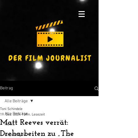
Beitrag
Alle Beiträge
Toni Schindele
Alle Beiträge
19. Dez. 2024
1 Min. Lesezeit
Matt Reeves verrät:
News
Dreharbeiten zu „The
Reportagen