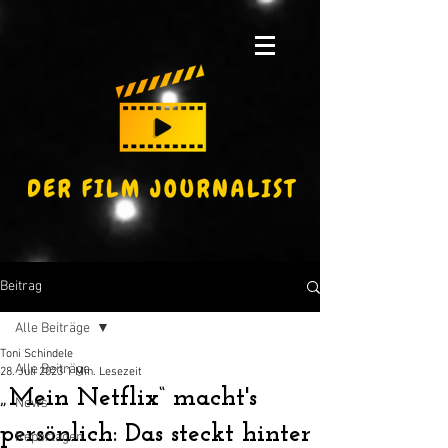
Beitrag
Alle Beiträge
Toni Schindele
Alle Beiträge
28. Juli 2023
1 Min. Lesezeit
„Mein Netflix“ macht's
News
persönlich: Das steckt hinter
Reportagen