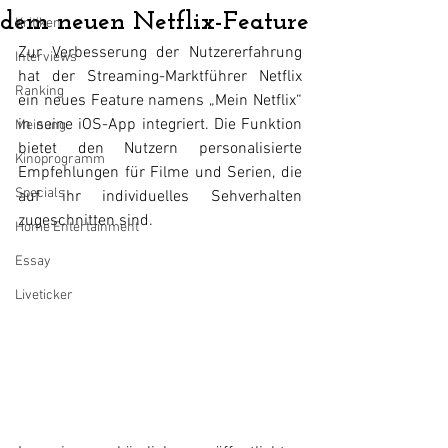
dem neuen Netflix-Feature
Kritiken
Zur Verbesserung der Nutzererfahrung 
Interviews
hat der Streaming-Marktführer Netflix 
Ranking
ein neues Feature namens „Mein Netflix“ 
in seine iOS-App integriert. Die Funktion 
Meinung
bietet den Nutzern personalisierte 
Kinoprogramm
Empfehlungen für Filme und Serien, die 
Specials
auf ihr individuelles Sehverhalten 
zugeschnitten sind.
Home Entertainment
Essay
Liveticker