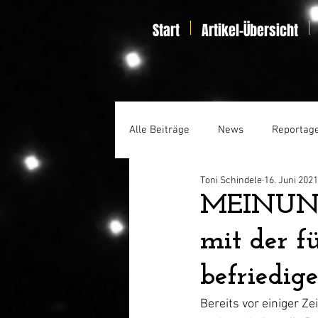
Start
Artikel-Übersicht
Alle Beiträge
News
Reportag
Toni Schindele
16. Juni 2021
Specials
Home Entertainmen
MEINUNG:
mit der f
befriedig
Bereits vor einiger Ze