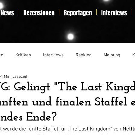
News
Rezensionen
Reportagen
Interviews
en
Kritiken
Interviews
Ranking
Meinung
K
1 Min. Lesezeit
t
Essay
Liveticker
 Gelingt "The Last King
ünften und finalen Staffel 
endes Ende?
it wurde die fünfte Staffel für „The Last Kingdom“ von Netfl