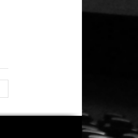
UNG: Christian Alvart
gt mehr als „nur“ eine
ngene Serienfortsetzung
Sløborn“...