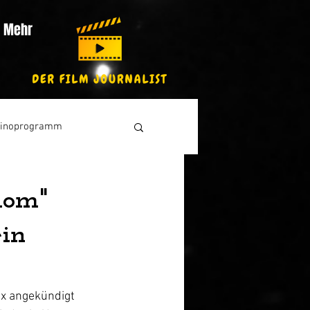
Mehr
inoprogramm
dom"
ein
ix angekündigt 