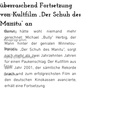
überraschend Fortsetzung
Kritiken
von Kultfilm „Der Schuh des
Interviews
Manitu“ an
Ranking
Damit hätte wohl niemand mehr 
Meinung
gerechnet: Michael „Bully“ Herbig, der 
Kinoprogramm
Mann hinter der genialen Winnetou-
Specials
Parodie „Der Schuh des Manitu“, sorgt 
nach mehr als zwei Jahrzehnten Jahren 
Home Entertainment
für einen Paukenschlag. Der Kultfilm aus 
Essay
dem Jahr 2001, der sämtliche Rekorde 
brach und zum erfolgreichsten Film an 
Liveticker
den deutschen Kinokassen avancierte, 
erhält eine Fortsetzung.