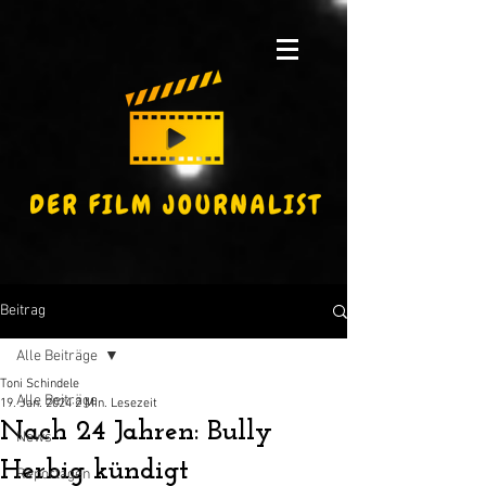
Beitrag
Alle Beiträge
Toni Schindele
Alle Beiträge
19. Jan. 2024
2 Min. Lesezeit
Nach 24 Jahren: Bully
News
Herbig kündigt
Reportagen