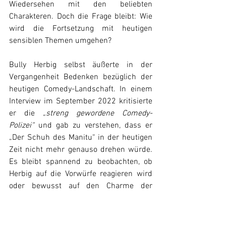
Wiedersehen mit den beliebten 
Charakteren. Doch die Frage bleibt: Wie 
wird die Fortsetzung mit heutigen 
sensiblen Themen umgehen?
Bully Herbig selbst äußerte in der 
Vergangenheit Bedenken bezüglich der 
heutigen Comedy-Landschaft. In einem 
Interview im September 2022 kritisierte 
er die 
„streng gewordene Comedy-
Polizei“
 und gab zu verstehen, dass er 
„Der Schuh des Manitu“ in der heutigen 
Zeit nicht mehr genauso drehen würde. 
Es bleibt spannend zu beobachten, ob 
Herbig auf die Vorwürfe reagieren wird 
oder bewusst auf den Charme der 
Originalfiguren setzt. Eines ist jedoch 
sicher: Die Fortsetzung von „Der Schuh 
des Manitu“ verspricht ein humorvolles 