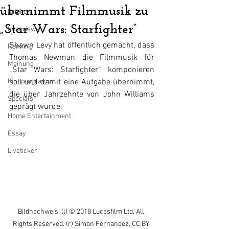
übernimmt Filmmusik zu
Kritiken
„Star Wars: Starfighter“
Interviews
Shawn Levy hat öffentlich gemacht, dass 
Ranking
Thomas Newman die Filmmusik für 
Meinung
„Star Wars: Starfighter“ komponieren 
Kinoprogramm
soll und damit eine Aufgabe übernimmt, 
die über Jahrzehnte von John Williams 
Specials
geprägt wurde.
Home Entertainment
Essay
Liveticker
Bildnachweis: (l) © 2018 Lucasfilm Ltd. All 
Rights Reserved. (r) Simon Fernandez, CC BY 