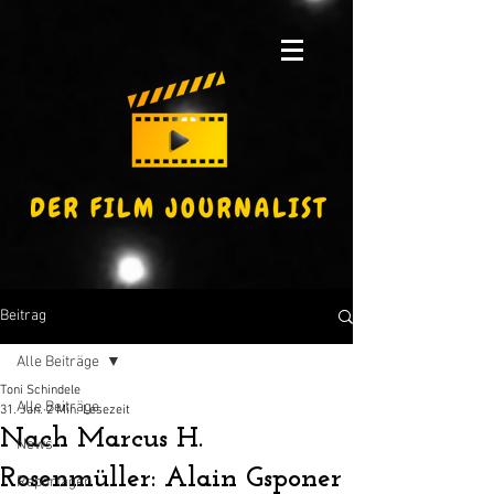
Beitrag
Alle Beiträge
Toni Schindele
Alle Beiträge
31. Jan.
2 Min. Lesezeit
Nach Marcus H.
News
Rosenmüller: Alain Gsponer
Reportagen