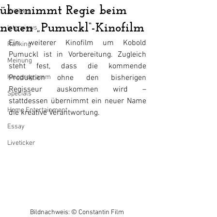
übernimmt Regie beim
Kritiken
neuen „Pumuckl“-Kinofilm
Interviews
Ein weiterer Kinofilm um Kobold 
Ranking
Pumuckl ist in Vorbereitung. Zugleich 
Meinung
steht fest, dass die kommende 
Kinoprogramm
Produktion ohne den bisherigen 
Regisseur auskommen wird – 
Specials
stattdessen übernimmt ein neuer Name 
Home Entertainment
die kreative Verantwortung.
Essay
Liveticker
Bildnachweis: © Constantin Film 