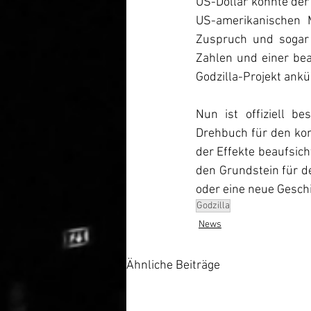
US-Dollar konnte der 
US-amerikanischen M
Zuspruch und sogar 
Zahlen und einer bea
Godzilla-Projekt ank
Nun ist offiziell b
Drehbuch für den kom
der Effekte beaufsich
den Grundstein für de
oder eine neue Geschi
Godzilla
News
Ähnliche Beiträge