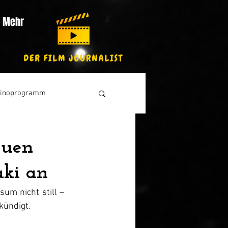
Mehr
inoprogramm
euen
aki an
um nicht still – 
kündigt.