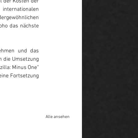
l der Kosten der 
nternationalen 
ergewöhnlichen 
oho das nächste 
nehmen und das 
h die Umsetzung 
illa: Minus One“ 
eine Fortsetzung 
Alle ansehen