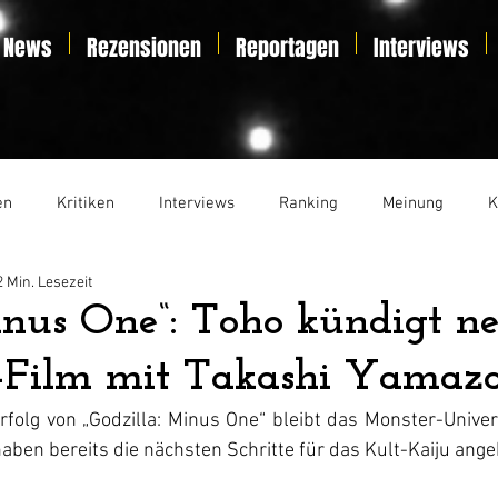
News
Rezensionen
Reportagen
Interviews
en
Kritiken
Interviews
Ranking
Meinung
K
2 Min. Lesezeit
t
Essay
Liveticker
nus One“: Toho kündigt n
“-Film mit Takashi Yamaz
olg von „Godzilla: Minus One“ bleibt das Monster-Univers
aben bereits die nächsten Schritte für das Kult-Kaiju ange