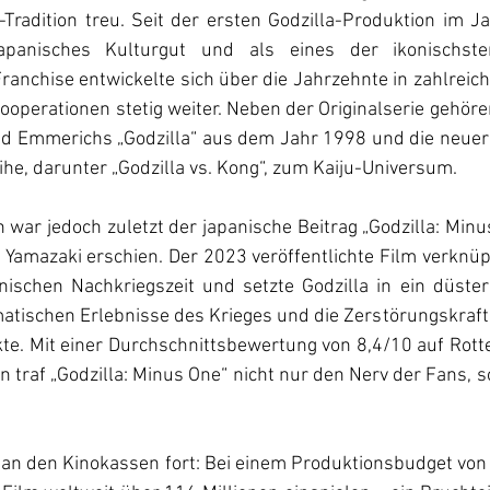
Tradition treu. Seit der ersten Godzilla-Produktion im Ja
japanisches Kulturgut und als eines der ikonischst
ranchise entwickelte sich über die Jahrzehnte in zahlreic
ooperationen stetig weiter. Neben der Originalserie gehöre
d Emmerichs „Godzilla“ aus dem Jahr 1998 und die neuer
e, darunter „Godzilla vs. Kong“, zum Kaiju-Universum.
 war jedoch zuletzt der japanische Beitrag „Godzilla: Minus
 Yamazaki erschien. Der 2023 veröffentlichte Film verknüpf
ischen Nachkriegszeit und setzte Godzilla in ein düstere
matischen Erlebnisse des Krieges und die Zerstörungskraft
te. Mit einer Durchschnittsbewertung von 8,4/10 auf Rott
en traf „Godzilla: Minus One“ nicht nur den Nerv der Fans, 
h an den Kinokassen fort: Bei einem Produktionsbudget von 