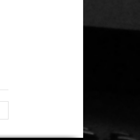
 Sandler versammelt
alte Clique: Dreharbeiten