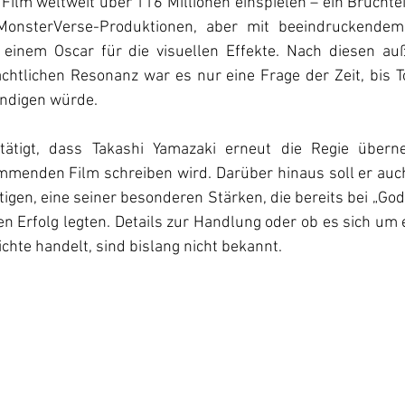
Film weltweit über 116 Millionen einspielen – ein Bruchtei
onsterVerse-Produktionen, aber mit beeindruckendem i
einem Oscar für die visuellen Effekte. Nach diesen auß
chtlichen Resonanz war es nur eine Frage der Zeit, bis T
ündigen würde.
estätigt, dass Takashi Yamazaki erneut die Regie über
menden Film schreiben wird. Darüber hinaus soll er auc
tigen, eine seiner besonderen Stärken, die bereits bei „Godz
n Erfolg legten. Details zur Handlung oder ob es sich um 
chte handelt, sind bislang nicht bekannt.