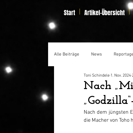
Start
Artikel-Übersicht
Alle Beiträge
News
Reportag
Toni Schindele
1. Nov. 2024
Specials
Home Entertainmen
Nach „Mi
„Godzilla
Nach dem jüngsten Erf
die Macher von Toho h