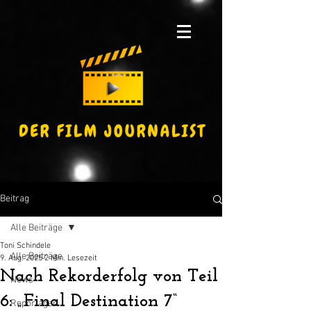
Beitrag
Alle Beiträge
Toni Schindele
Alle Beiträge
9. Aug. 2025
2 Min. Lesezeit
Nach Rekorderfolg von Teil
News
6: „Final Destination 7“
Reportagen