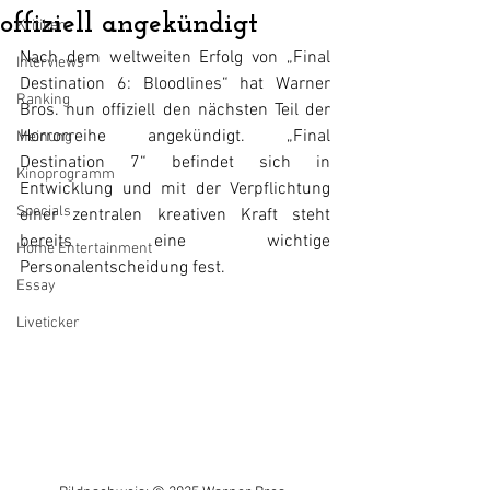
offiziell angekündigt
Kritiken
Nach dem weltweiten Erfolg von „Final 
Interviews
Destination 6: Bloodlines“ hat Warner 
Ranking
Bros. nun offiziell den nächsten Teil der 
Horrorreihe angekündigt. „Final 
Meinung
Destination 7“ befindet sich in 
Kinoprogramm
Entwicklung und mit der Verpflichtung 
Specials
einer zentralen kreativen Kraft steht 
bereits eine wichtige 
Home Entertainment
Personalentscheidung fest.
Essay
Liveticker