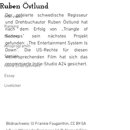
Ruben Östlund
Kritiken
Der gefeierte schwedische Regisseur 
Interviews
und Drehbuchautor Ruben Östlund hat 
Ranking
nach dem Erfolg von „Triangle of 
Sadness“ sein nächstes Projekt 
Meinung
gefunden: „The Entertainment System Is 
Kinoprogramm
Down“. Die US-Rechte für diesen 
Specials
vielversprechenden Film hat sich das 
renommierte Indie-Studio A24 gesichert.
Home Entertainment
Essay
Liveticker
Bildnachweis: (l) Frankie Fouganthin, CC BY-SA 