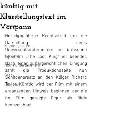
künftig mit
Kritiken
Klarstellungstext im
Interviews
Vorspann
Ranking
Der langjährige Rechtsstreit um die 
Meinung
Darstellung eines 
Kinoprogramm
Universitätsmitarbeiters im britischen 
Specials
Spielfilm „The Lost King“ ist beendet. 
Nach einer außergerichtlichen Einigung 
Home Entertainment
zahlt die Produktionsseite nun  
Essay
Schadenersatz an den Kläger Richard 
Taylor. Künftig wird der Film mit einem 
Liveticker
ergänzenden Hinweis beginnen, der die 
im Film gezeigte Figur als fiktiv 
kennzeichnet.