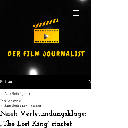
Beitrag
Alle Beiträge
Toni Schindele
Alle Beiträge
28. Okt. 2025
2 Min. Lesezeit
Nach Verleumdungsklage:
News
„The Lost King“ startet
Reportagen