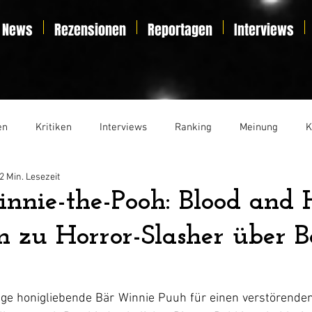
News
Rezensionen
Reportagen
Interviews
en
Kritiken
Interviews
Ranking
Meinung
K
2 Min. Lesezeit
t
Essay
Liveticker
nie-the-Pooh: Blood and 
n zu Horror-Slasher über 
ge honigliebende Bär Winnie Puuh für einen verstörenden