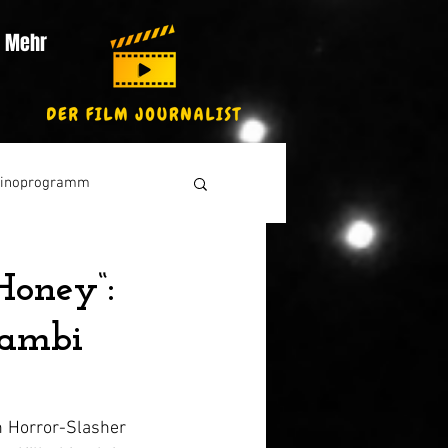
Mehr
inoprogramm
Honey“:
Bambi
 Horror-Slasher 