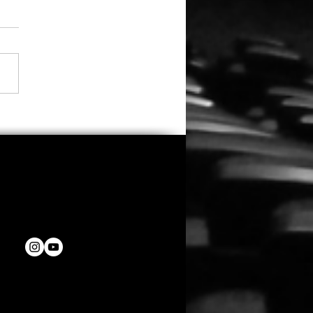
a Thorne übernimmt
trolle, Regie und
buch bei „Spring
ers 2“