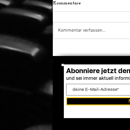
Kommentare
Kommentar verfassen...
A Tribute To ... Award:
Zurich Film Festival zeichnet
Martin McDonagh aus
Abonniere jetzt de
und sei immer aktuell informi