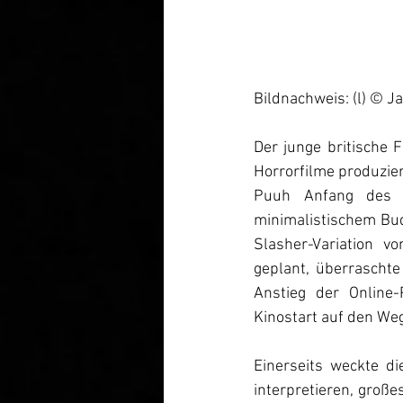
Bildnachweis: (l) © J
Der junge britische 
Horrorfilme produzier
Puuh Anfang des l
minimalistischem Bud
Slasher-Variation v
geplant, überraschte
Anstieg der Online-
Kinostart auf den Weg
Einerseits weckte d
interpretieren, große