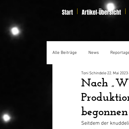
Start
Artikel-Übersicht
Alle Beiträge
News
Reportag
Toni Schindele
22. Mai 2023
Specials
Home Entertainmen
Nach „Win
Produktio
begonnen
Seitdem der knuddeli