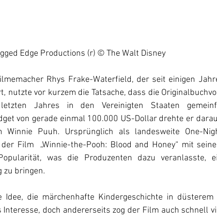
agged Edge Productions (r) © The Walt Disney
Filmemacher Rhys Frake-Waterfield, der seit einigen Jah
t, nutzte vor kurzem die Tatsache, dass die Originalbuchvo
etzten Jahres in den Vereinigten Staaten gemeinfr
get von gerade einmal 100.000 US-Dollar drehte er daraufh
on Winnie Puuh. Ursprünglich als landesweite One-Night
 der Film  „Winnie-the-Pooh: Blood and Honey“ mit sein
Popularität, was die Produzenten dazu veranlasste, ei
 zu bringen. 
ie Idee, die märchenhafte Kindergeschichte in düsterem
s Interesse, doch andererseits zog der Film auch schnell vie