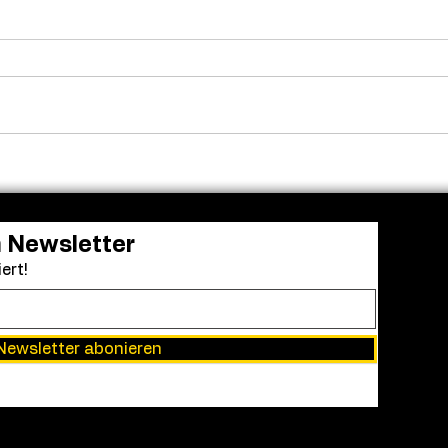
Milliardenmarke geknackt:
Bell
„Die Odyssee“ steht vor
Haup
Nolans größtem Kinoerfolg
Dreh
Break
n Newsletter
ert!
Newsletter abonieren