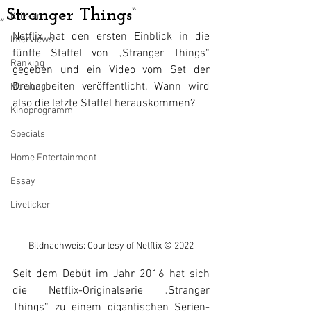
„Stranger Things“
Kritiken
Netflix hat den ersten Einblick in die 
Interviews
fünfte Staffel von „Stranger Things“ 
Ranking
gegeben und ein Video vom Set der 
Dreharbeiten veröffentlicht. Wann wird 
Meinung
also die letzte Staffel herauskommen?
Kinoprogramm
Specials
Home Entertainment
Essay
Liveticker
Bildnachweis: Courtesy of Netflix © 2022
Seit dem Debüt im Jahr 2016 hat sich 
die Netflix-Originalserie „Stranger 
Things“ zu einem gigantischen Serien-