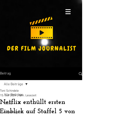
Beitrag
Alle Beiträge
Toni Schindele
Alle Beiträge
15. Juli 2024
2 Min. Lesezeit
Netflix enthüllt ersten
News
Einblick auf Staffel 5 von
Reportagen