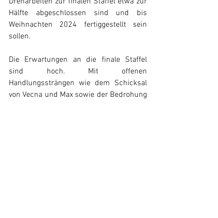
Dreharbeiten zur finalen Staffel etwa zur 
Hälfte abgeschlossen sind und bis 
Weihnachten 2024 fertiggestellt sein 
sollen.
Die Erwartungen an die finale Staffel 
sind hoch. Mit offenen 
Handlungssträngen wie dem Schicksal 
von Vecna und Max sowie der Bedrohung 
durch das Upside Down, verspricht die 
fünfte Staffel ein episches Finale zu 
werden. Neben der letzten Staffel sind 
aber auch weitere „Stranger Things“-
Projekte in Arbeit, darunter „Stranger 
Things: The First Shadow“ im Londoner 
West End und eine animierte Spinoff-
Serie, die jedoch noch keinen offiziellen 
Titel hat.
Stranger Things