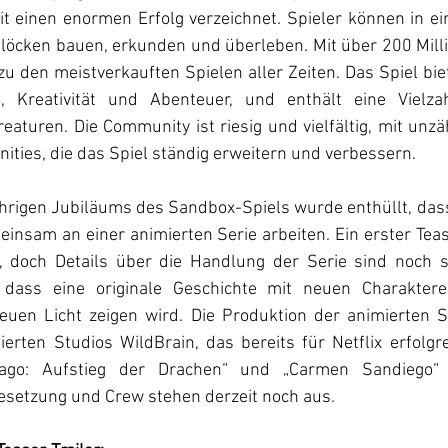
t einen enormen Erfolg verzeichnet. Spieler können in ein
löcken bauen, erkunden und überleben. Mit über 200 Milli
u den meistverkauften Spielen aller Zeiten. Das Spiel bie
 Kreativität und Abenteuer, und enthält eine Vielzah
turen. Die Community ist riesig und vielfältig, mit unzä
ies, die das Spiel ständig erweitern und verbessern.
rigen Jubiläums des Sandbox-Spiels wurde enthüllt, dass 
insam an einer animierten Serie arbeiten. Ein erster Teas
ht, doch Details über die Handlung der Serie sind noch sp
 dass eine originale Geschichte mit neuen Charaktere
euen Licht zeigen wird. Die Produktion der animierten Ser
ten Studios WildBrain, das bereits für Netflix erfolgr
jago: Aufstieg der Drachen“ und „Carmen Sandiego“ p
esetzung und Crew stehen derzeit noch aus.