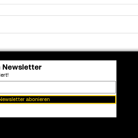
Nach Zweifeln an seiner
Wohn
Darstellung: Eli Roth räumt
Trag
KI-Einsatz in „Ice Cream
zu „
Man“ ein
Wils
n Newsletter
ert!
Newsletter abonieren