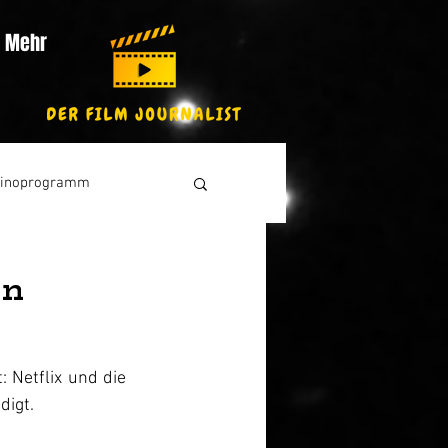
Mehr
inoprogramm
en
Netflix und die 
digt.