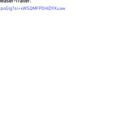
Teaser-Trailer:
TC0poGlg?si=xWSQMFP0HlD9Xuaw