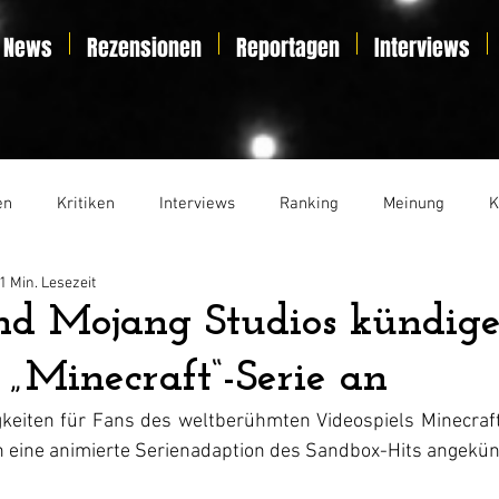
News
Rezensionen
Reportagen
Interviews
en
Kritiken
Interviews
Ranking
Meinung
K
1 Min. Lesezeit
t
Essay
Liveticker
nd Mojang Studios kündig
 „Minecraft“-Serie an
eiten für Fans des weltberühmten Videospiels Minecraft: 
 eine animierte Serienadaption des Sandbox-Hits angekün