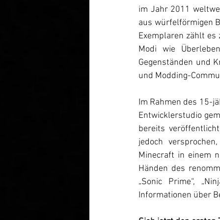
im Jahr 2011 weltwei
aus würfelförmigen B
Exemplaren zählt es z
Modi wie Überleben,
Gegenständen und Krea
und Modding-Communit
Im Rahmen des 15-jäh
Entwicklerstudio geme
bereits veröffentlic
jedoch versprochen,
Minecraft in einem n
Händen des renommier
„Sonic Prime“, „Nin
Informationen über B