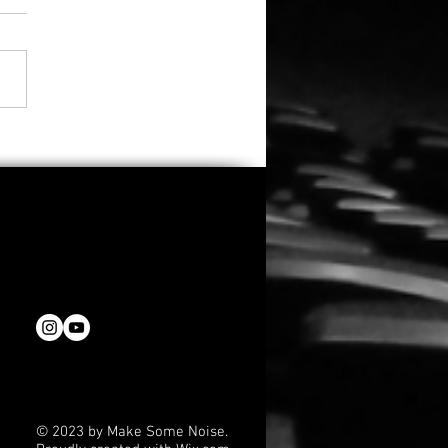
ungsnot als
ikomödie: Dreharbeiten
Home“ mit Lavinia
on gestartet
© 2023 by Make Some Noise.