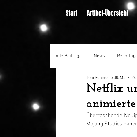
Start
Artikel-Übersicht
Alle Beiträge
News
Reportag
Toni Schindele
30. Mai 2024
Specials
Home Entertainmen
Netflix u
animierte
Überraschende Neuigk
Mojang Studios haben