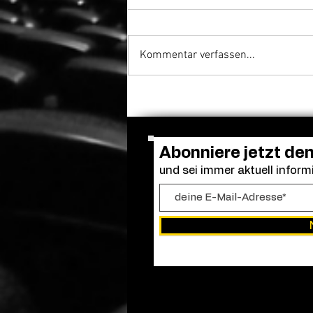
Kommentar verfassen...
Aus fast 3.000
Einreichungen: Oscar-
Academy kürt diese 12 Filme
bei den 53. Student Academy
Awards
Abonniere jetzt de
und sei immer aktuell informi