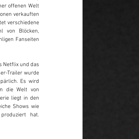
er offenen Welt 
onen verkauften 
tet verschiedene 
l von Blöcken, 
hligen Fanseiten 
Netflix und das 
er-Trailer wurde 
ärlich. Es wird 
n die Welt von 
ie liegt in den 
eiche Shows wie 
roduziert hat. 