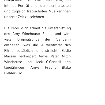
beleuchten. Der Film verspricht, ein 
intimes Porträt einer der talentiertesten 
und zugleich tragischsten Musikerinnen 
unserer Zeit zu zeichnen.
Die Produktion erhielt die Unterstützung 
des Amy Winehouse Estate und wird 
viele Originalsongs der Sängerin 
enthalten, was die Authentizität des 
Films zusätzlich unterstreicht. Eddie 
Marsan verkörpert Amys Vater Mitch 
Winehouse und Jack O'Connell den 
langjährigem Amys Freund Blake 
Fielder-Civil. 
Die Veröffentlichung des neuen Bildes 
weckt nun die Vorfreude auf einen 
baldigen Teaser oder Trailer, der weitere 
Einblicke in das vielversprechende 