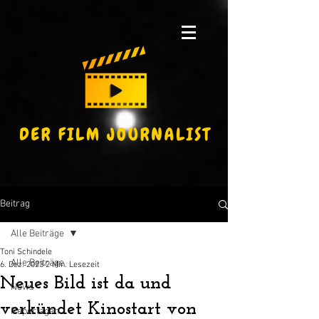
Beitrag
Alle Beiträge
Toni Schindele
Alle Beiträge
6. Dez. 2023
2 Min. Lesezeit
Neues Bild ist da und
News
verkündet Kinostart von
Reportagen