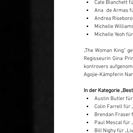
Cate Blanchett fü
Ana 	de Armas
Andrea Riseborou
Michelle William
Michelle Yeoh fü
„The Woman King“ geht
Regisseurin Gina Pri
kontrovers aufgenomme
Agojie-Kämpferin Na
In der Kategorie „Bes
Austin Butler für
Colin Farrell für
Brendan Fraser f
Paul Mescal für 
Bill Nighy für „Li