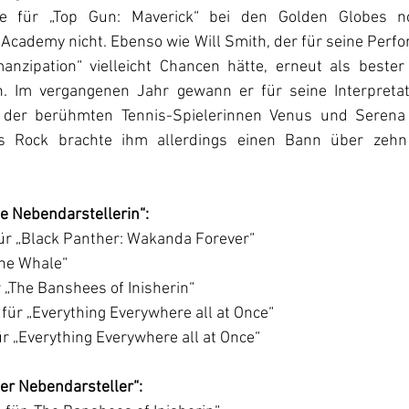
 für „Top Gun: Maverick“ bei den Golden Globes nom
e Academy nicht. Ebenso wie Will Smith, der für seine Perf
anzipation“ vielleicht Chancen hätte, erneut als bester 
 Im vergangenen Jahr gewann er für seine Interpretati
 der berühmten Tennis-Spielerinnen Venus und Serena W
is Rock brachte ihm allerdings einen Bann über zehn
te Nebendarstellerin“: 
ür „Black Panther: Wakanda Forever“
The Whale“
 „The Banshees of Inisherin“
 für „Everything Everywhere all at Once“
r „Everything Everywhere all at Once“
ter Nebendarsteller“: