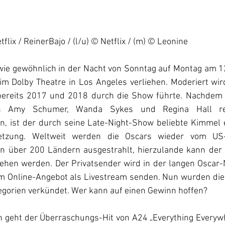
flix / ReinerBajo / (l/u) 
© Netflix / (m) © Leonine
ie gewöhnlich in der Nacht von Sonntag auf Montag am 12
im Dolby Theatre in Los Angeles verliehen. Moderiert wir
ereits 2017 und 2018 durch die Show führte. Nachdem di
en Amy Schumer, Wanda Sykes und Regina Hall rec
ist der durch seine Late-Night-Show beliebte Kimmel ei
tzung. Weltweit werden die Oscars wieder vom US-a
n über 200 Ländern ausgestrahlt, hierzulande kann der
ehen werden. Der Privatsender wird in der langen Oscar-
m Online-Angebot als Livestream senden. Nun wurden die 
egorien verkündet. Wer kann auf einen Gewinn hoffen?
n geht der Überraschungs-Hit von A24 „Everything Everywhe