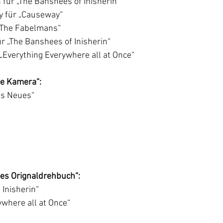
für „The Banshees of Inisherin“
y für „Causeway“
 „The Fabelmans“
r „The Banshees of Inisherin“
„Everything Everywhere all at Once“
te Kamera“:
ts Neues“
tes Orignaldrehbuch“:
 Inisherin“
ywhere all at Once“