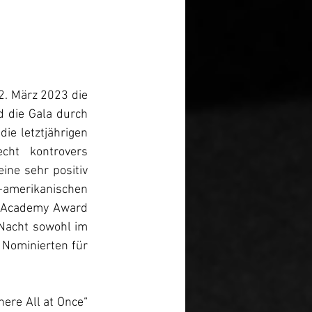
. März 2023 die 
d die Gala durch 
e letztjährigen 
ht kontrovers 
ne sehr positiv 
merikanischen 
 Academy Award 
Nacht sowohl im 
Nominierten für 
re All at Once“ 