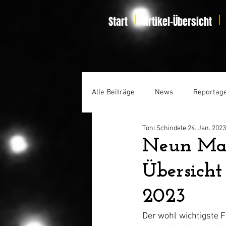
Start
Artikel-Übersicht
Alle Beiträge
News
Reportag
Toni Schindele
24. Jan. 2023
Specials
Home Entertainmen
Neun Mal
Übersicht
2023
Der wohl wichtigste F