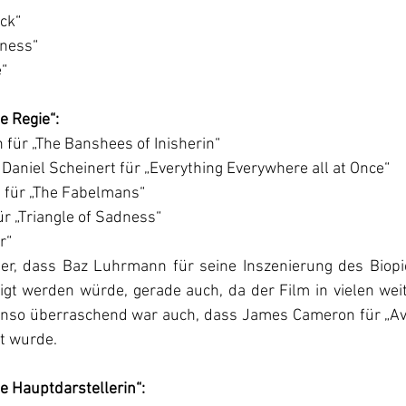
rick“
of Sadness“
e“
e Regie“:
für „The Banshees of Inisherin“
Daniel Scheinert für „Everything Everywhere all at Once“
 für „The Fabelmans“
r „Triangle of Sadness“
r“
her, dass Baz Luhrmann für seine Inszenierung des Biopic 
gt werden würde, gerade auch, da der Film in vielen weit
nso überraschend war auch, dass James Cameron für „Ava
t wurde.
te Hauptdarstellerin“: