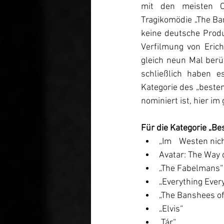
mit den meisten O
Tragikomödie „The Ba
keine deutsche Prod
Verfilmung von Eric
gleich neun Mal berüc
schließlich haben e
Kategorie des „besten
nominiert ist, hier im
Für die Kategorie „Bes
„Im 	Westen n
Avatar: The Way 
„The Fabelmans“
„Everything Ever
„The Banshees of
„Elvis“
„Tár“