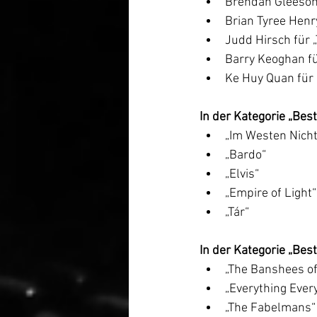
Brendan Gleeson 
Brian Tyree Henr
Judd Hirsch für
Barry Keoghan fü
Ke Huy Quan für 
In der Kategorie „Bes
„Im Westen Nich
„Bardo“
„Elvis“
„Empire of Light“
„Tár“
In der Kategorie „Bes
„The Banshees of
„Everything Ever
„The Fabelmans“