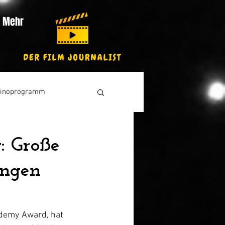
Mehr
inoprogramm
: Große
ungen
ademy Award, hat 