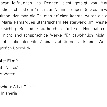
scar-Hoffnungen ins Rennen, dicht gefolgt von Mar
nshees of Inisherin“ mit neun Nominierungen. Gab es im v
uktion, der man die Daumen drücken konnte, wurde die d
h Maria Remarques literarischem Meisterwerk „Im Westen
ksichtigt. Besonders aufhorchen dürfte die Nomination al
s nicht englischsprachige Werke für gewöhnlich nicht l
 internationalen Films“ hinaus, abräumen zu können. Wer 
 großen Überblick:
ter Film“:
ichts Neues“
of Water
ywhere All at Once“
 Inisherin“