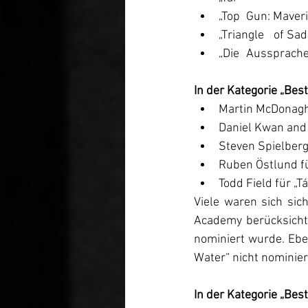
„Top 	Gun: Mave
„Triangle 	
„Die 	Aussprach
In der Kategorie „Best
Martin McDonagh 
Daniel Kwan and 
Steven Spielberg
Ruben Östlund fü
Todd Field für „Tá
Viele waren sich sic
Academy berücksichti
nominiert wurde. Ebe
Water“ nicht nominier
In der Kategorie „Bes