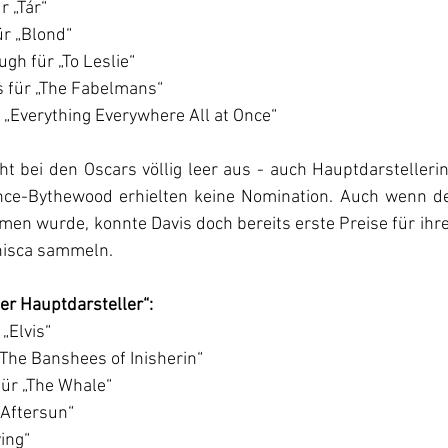
r „Tár“
 für „Blond“
gh für „To Leslie“
s für „The Fabelmans“
r „Everything Everywhere All at Once“
 bei den Oscars völlig leer aus - auch Hauptdarstellerin
nce-Bythewood erhielten keine Nomination. Auch wenn der
n wurde, konnte Davis doch bereits erste Preise für ihre
nisca sammeln.
ter Hauptdarsteller“:
 „Elvis“
 „The Banshees of Inisherin“
ür „The Whale“
„Aftersun“
ving“