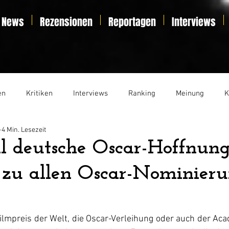
News
Rezensionen
Reportagen
Interviews
en
Kritiken
Interviews
Ranking
Meinung
K
4 Min. Lesezeit
t
Essay
Liveticker
 deutsche Oscar-Hoffnung
 zu allen Oscar-Nominier
ilmpreis der Welt, die Oscar-Verleihung oder auch der Ac