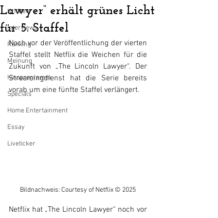
Lawyer“ erhält grünes Licht
Kritiken
für 5. Staffel
Interviews
Noch vor der Veröffentlichung der vierten 
Ranking
Staffel stellt Netflix die Weichen für die 
Meinung
Zukunft von „The Lincoln Lawyer“. Der 
Kinoprogramm
Streamingdienst hat die Serie bereits 
vorab um eine fünfte Staffel verlängert.
Specials
Home Entertainment
Essay
Liveticker
Bildnachweis: Courtesy of Netflix © 2025
Netflix hat „The Lincoln Lawyer“ noch vor 