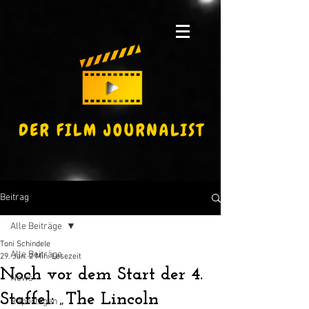
Beitrag
Alle Beiträge
Toni Schindele
Alle Beiträge
29. Jan.
2 Min. Lesezeit
Noch vor dem Start der 4.
News
Staffel: „The Lincoln
Reportagen