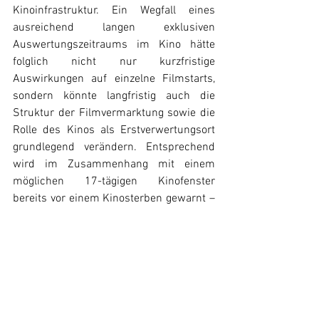
Kinoinfrastruktur. Ein Wegfall eines 
ausreichend langen exklusiven 
Auswertungszeitraums im Kino hätte 
folglich nicht nur kurzfristige 
Auswirkungen auf einzelne Filmstarts, 
sondern könnte langfristig auch die 
Struktur der Filmvermarktung sowie die 
Rolle des Kinos als Erstverwertungsort 
grundlegend verändern. Entsprechend 
wird im Zusammenhang mit einem 
möglichen 17-tägigen Kinofenster 
bereits vor einem Kinosterben gewarnt – 
manche Branchenstimmen sprechen 
sogar von einem potenziellen Todesstoß 
für die große Leinwand.
Netflix
Warner Bros.
News
Alle ansehen