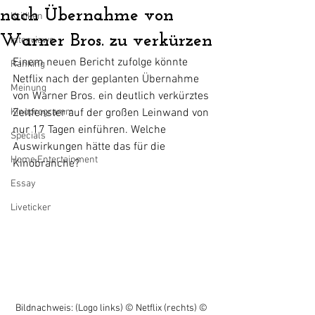
nach Übernahme von
Kritiken
Warner Bros. zu verkürzen
Interviews
Einem neuen Bericht zufolge könnte 
Ranking
Netflix nach der geplanten Übernahme 
Meinung
von Warner Bros. ein deutlich verkürztes 
Kinoprogramm
Zeitfenster auf der großen Leinwand von 
nur 17 Tagen einführen. Welche 
Specials
Auswirkungen hätte das für die 
Home Entertainment
Kinobranche?
Essay
Liveticker
Bildnachweis: (Logo links) 
© Netflix (rechts) 
© 