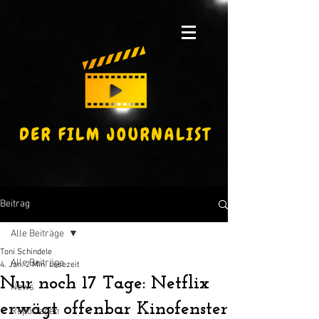
Beitrag
Alle Beiträge
Toni Schindele
Alle Beiträge
4. Jan.
2 Min. Lesezeit
Nur noch 17 Tage: Netflix
News
erwägt offenbar Kinofenster
Reportagen