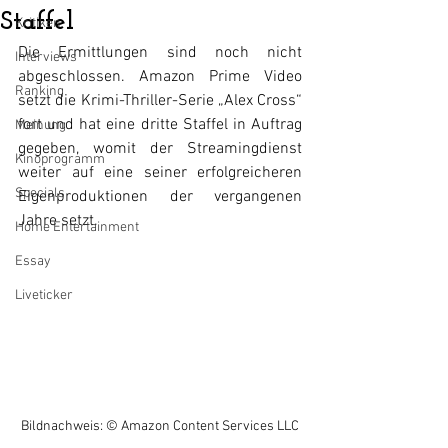
Staffel
Kritiken
Die Ermittlungen sind noch nicht 
Interviews
abgeschlossen. Amazon Prime Video 
Ranking
setzt die Krimi-Thriller-Serie „Alex Cross“ 
fort und hat eine dritte Staffel in Auftrag 
Meinung
gegeben, womit der Streamingdienst 
Kinoprogramm
weiter auf eine seiner erfolgreicheren 
Specials
Eigenproduktionen der vergangenen 
Jahre setzt.
Home Entertainment
Essay
Liveticker
Bildnachweis: © Amazon Content Services LLC