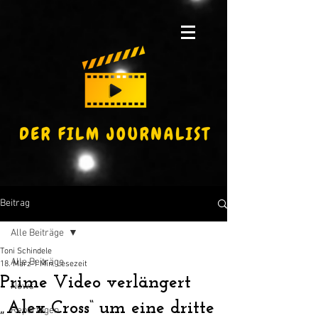
Beitrag
Alle Beiträge
Toni Schindele
Alle Beiträge
18. März
1 Min. Lesezeit
Prime Video verlängert
News
„Alex Cross“ um eine dritte
Reportagen