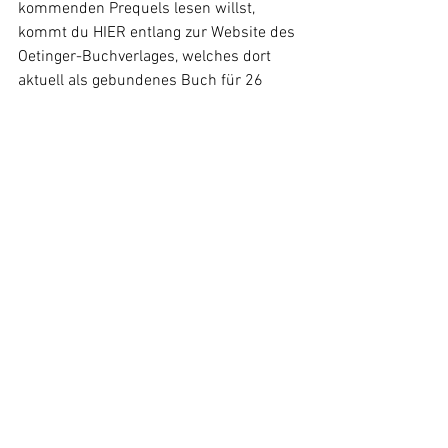
kommenden Prequels lesen willst, 
kommt du HIER entlang zur Website des 
Oetinger-Buchverlages, welches dort 
aktuell als gebundenes Buch für 26 
Euro zu erwerben ist, als E-Book für 
15,99 Euro.
Dabei wird die Geschichte des fünften 
Films 64 Jahre vor dem epischen 
Abenteuer von Katniss Everdeen 
einsetzten und erzählen, wie Panem zu 
dem Panem wurde, was es zu den 
Zeiten von Katniss Everdeen war. Es 
beleuchtet, wie der spätere Präsident 
Snow einmal selbst Teil der 
Hungerspiele war. Es entführt uns 
wieder in die dystopische Welt, die 
immer wieder moralische und ethische 
Fragen aufwirft.