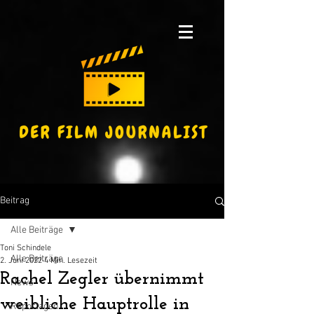
Beitrag
Alle Beiträge
Toni Schindele
Alle Beiträge
2. Juni 2022
4 Min. Lesezeit
Rachel Zegler übernimmt
News
weibliche Hauptrolle in
Reportagen