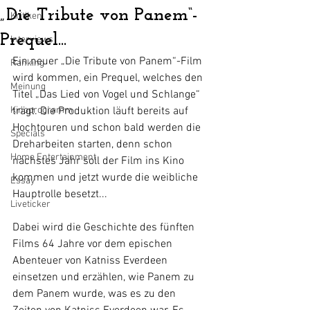
„Die Tribute von Panem“-
Kritiken
Prequel...
Interviews
Ein neuer „Die Tribute von Panem“-Film 
Ranking
wird kommen, ein Prequel, welches den 
Meinung
Titel „Das Lied von Vogel und Schlange“ 
Kinoprogramm
trägt. Die Produktion läuft bereits auf 
Hochtouren und schon bald werden die 
Specials
Dreharbeiten starten, denn schon 
Home Entertainment
nächstes Jahr soll der Film ins Kino 
kommen und jetzt wurde die weibliche 
Essay
Hauptrolle besetzt...
Liveticker
Dabei wird die Geschichte des fünften 
Films 64 Jahre vor dem epischen 
Abenteuer von Katniss Everdeen 
einsetzen und erzählen, wie Panem zu 
dem Panem wurde, was es zu den 