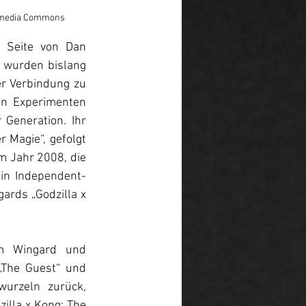
ikimedia Commons
 Seite von Dan 
 wurden bislang 
er Verbindung zu 
n Experimenten 
 Generation. Ihr 
 Magie“, gefolgt 
m Jahr 2008, die 
 in Independent-
ards „Godzilla x 
m Wingard und 
The Guest“ und 
urzeln zurück, 
illa x Kong: The 