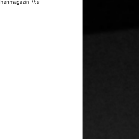
chenmagazin 
The 