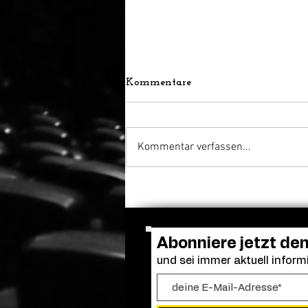
Kommentare
Kommentar verfassen...
Frendo kehrt zurück: „Clown
in a Cornfield 2“ erhält
grünes Licht
Abonniere jetzt de
und sei immer aktuell informi