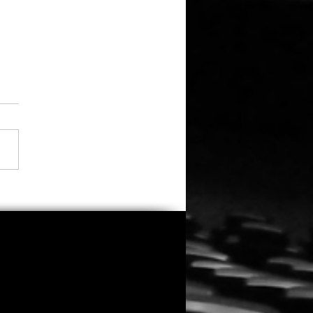
 Zweifeln an seiner
tellung: Eli Roth räumt
insatz in „Ice Cream
 ein