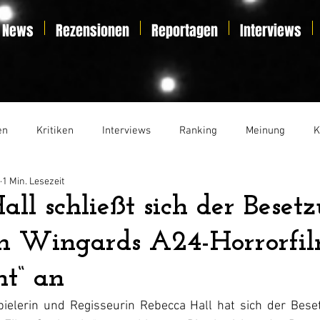
News
Rezensionen
Reportagen
Interviews
en
Kritiken
Interviews
Ranking
Meinung
K
1 Min. Lesezeit
t
Essay
Liveticker
all schließt sich der Beset
 Wingards A24-Horrorfi
t“ an
pielerin und Regisseurin Rebecca Hall hat sich der Bes