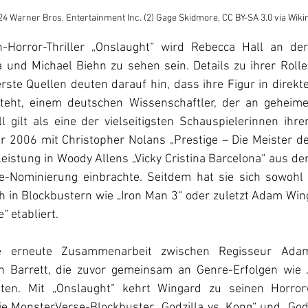
24 Warner Bros. Entertainment Inc. 
(2) Gage Skidmore, CC BY-SA 3.0 via W
-Horror-Thriller „Onslaught“ wird Rebecca Hall an der
a und Michael Biehn zu sehen sein. Details zu ihrer Rolle
rste Quellen deuten darauf hin, dass ihre Figur in direkt
steht, einem deutschen Wissenschaftler, der an geheime
l gilt als eine der vielseitigsten Schauspielerinnen ihrer
 2006 mit Christopher Nolans „Prestige – Die Meister der
Leistung in Woody Allens „Vicky Cristina Barcelona“ aus de
be-Nominierung einbrachte. Seitdem hat sie sich sowohl
 in Blockbustern wie „Iron Man 3“ oder zuletzt Adam Wing
 etabliert.
ine erneute Zusammenarbeit zwischen Regisseur Ada
 Barrett, die zuvor gemeinsam an Genre-Erfolgen wie „
teten. Mit „Onslaught“ kehrt Wingard zu seinen Horrorw
e MonsterVerse-Blockbuster „Godzilla vs. Kong“ und „Godz