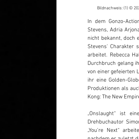
Bildnachweis: (1) 
© 
20
In dem Gonzo-Action
Stevens, Adria Arjon
nicht bekannt, doch e
Stevens' Charakter 
arbeitet. Rebecca Hal
Durchbruch gelang ihr
von einer gefeierten 
ihr eine Golden-Glo
Produktionen als auch
Kong: The New Empire“
„Onslaught“ ist e
Drehbuchautor Simon
„You’re Next“ arbei
nachdem er zuletzt di