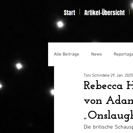
Start
Artikel-Übersicht
Alle Beiträge
News
Reportag
Toni Schindele
29. Jan. 2025
Specials
Home Entertainmen
Rebecca H
von Adam
„Onslaugh
Die britische Schaus